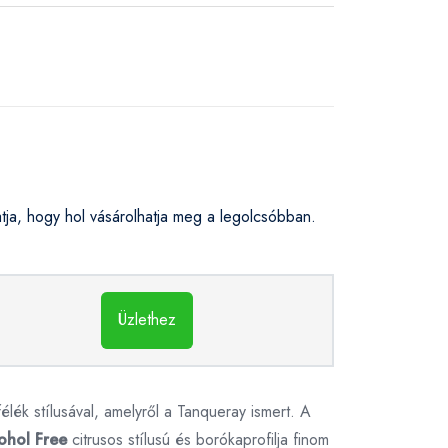
a, hogy hol vásárolhatja meg a legolcsóbban.
Üzlethez
élék stílusával, amelyről a Tanqueray ismert. A
ohol Free
citrusos stílusú és borókaprofilja finom