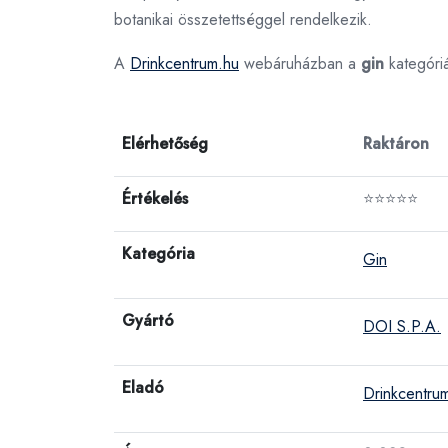
botanikai összetettséggel rendelkezik.
A
Drinkcentrum.hu
webáruházban a
gin
kategóri
Elérhetőség
Raktáron
Értékelés
⭐⭐⭐⭐⭐
Kategória
Gin
Gyártó
DOI S.P.A.
Eladó
Drinkcentru