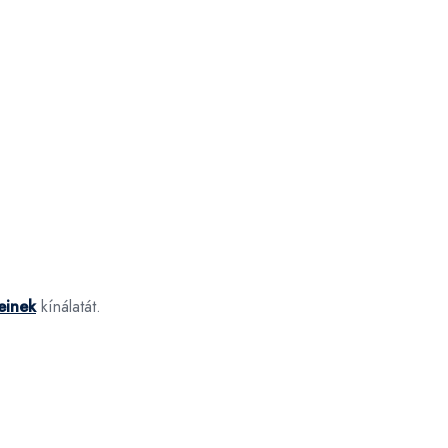
einek
kínálatát.