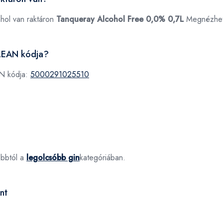
ahol van raktáron
Tanqueray Alcohol Free 0,0% 0,7L
Megnézhe
7LEAN kódja?
AN kódja:
5000291025510
óbbtól a
legolcsóbb gin
kategóriában.
nt