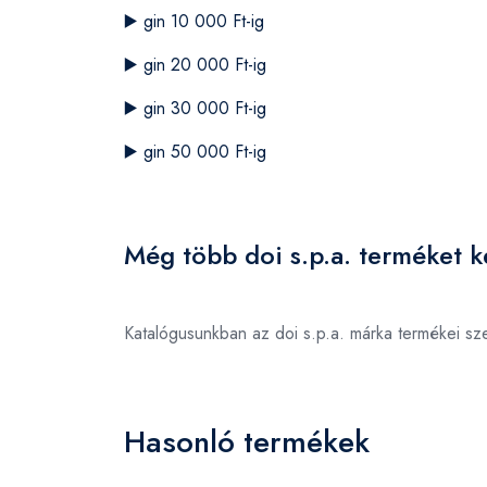
▶️
gin 10 000 Ft-ig
▶️
gin 20 000 Ft-ig
▶️
gin 30 000 Ft-ig
▶️
gin 50 000 Ft-ig
Még több doi s.p.a. terméket k
Katalógusunkban az doi s.p.a. márka termékei s
Hasonló termékek