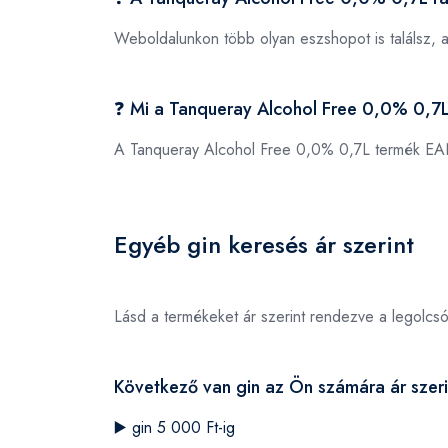
Weboldalunkon több olyan eszshopot is találsz, 
❓ Mi a Tanqueray Alcohol Free 0,0% 0,
A Tanqueray Alcohol Free 0,0% 0,7L termék E
Egyéb gin keresés ár szerint
Lásd a termékeket ár szerint rendezve a legolcs
Következő van gin az Ön számára ár szeri
▶️
gin 5 000 Ft-ig