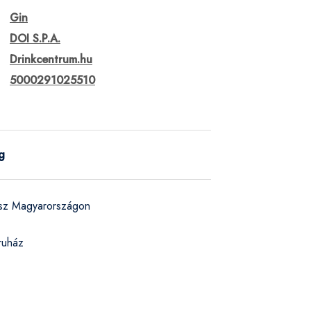
Gin
DOI S.P.A.
Drinkcentrum.hu
5000291025510
g
ész Magyarországon
ruház