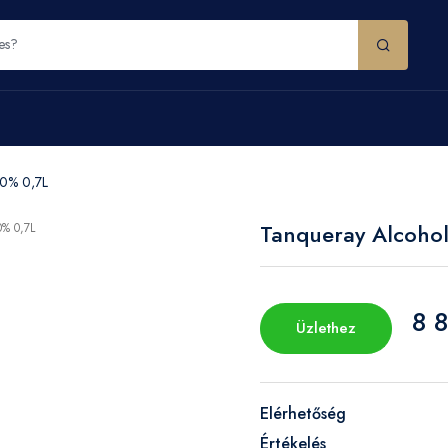
,0% 0,7L
Tanqueray Alcohol
8 8
Üzlethez
Elérhetőség
Értékelés