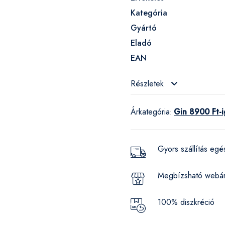
Kategória
Gyártó
Eladó
EAN
Részletek
Árkategória
Gin 8900 Ft-i
:
Gyors szállítás eg
Megbízsható webá
100% diszkréció