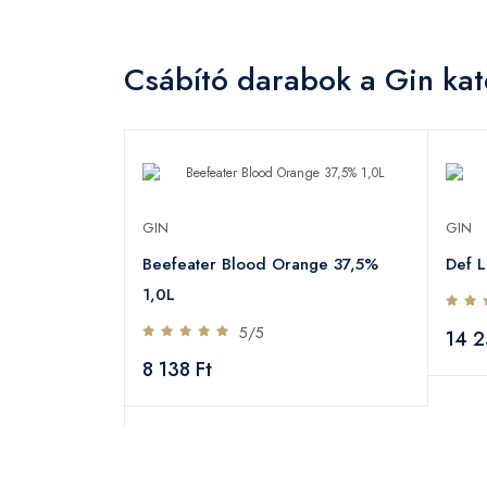
Csábító darabok a Gin kat
GIN
GIN
Beefeater Blood Orange 37,5%
Def 
jándékdoboz
1,0L
5/5
14 2
8 138 Ft