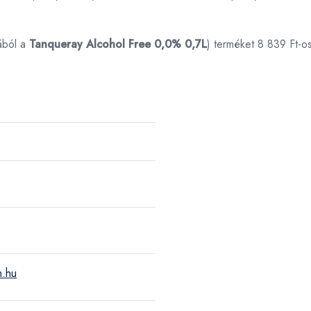
ából a
Tanqueray Alcohol Free 0,0% 0,7L
) terméket 8 839 Ft-o
m.hu