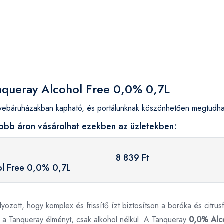
anqueray Alcohol Free 0,0% 0,7L
ebáruházakban kapható, és portálunknak köszönhetően megtudhatj
obb áron vásárolhat ezekben az üzletekben:
8 839 Ft
ol Free 0,0% 0,7L
zott, hogy komplex és frissítő ízt biztosítson a boróka és citrusf
 a Tanqueray élményt, csak alkohol nélkül. A Tanqueray
0,0% Alc