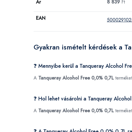
Ár
8 839
Ft
EAN
500029102
Gyakran ismételt kérdések a T
❓ Mennyibe kerül a Tanqueray Alcohol F
A
Tanqueray Alcohol Free 0,0% 0,7L
terméket
❓ Hol lehet vásárolni a Tanqueray Alcoh
A
Tanqueray Alcohol Free 0,0% 0,7L
terméket
❓ A Tanqueray Alcohol Free 0,0% 0,7L r