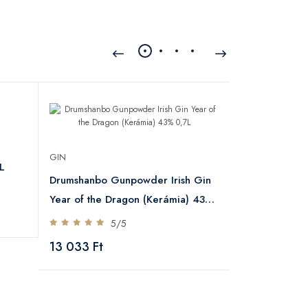
GIN
GIN
L
Generous 44
Drumshanbo Gunpowder Irish Gin
5
Year of the Dragon (Kerámia) 43%
13 237 Ft
0,7L
5/5
13 033 Ft