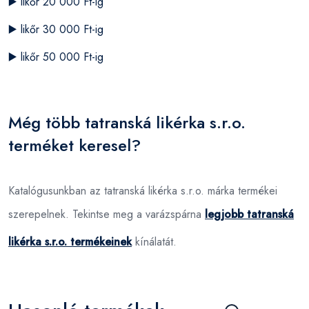
▶️
likőr 20 000 Ft-ig
▶️
likőr 30 000 Ft-ig
▶️
likőr 50 000 Ft-ig
Még több tatranská likérka s.r.o.
terméket keresel?
Katalógusunkban az tatranská likérka s.r.o. márka termékei
szerepelnek. Tekintse meg a varázspárna
legjobb tatranská
likérka s.r.o. termékeinek
kínálatát.