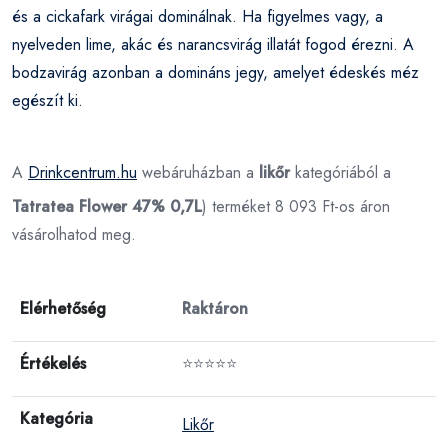
és a cickafark virágai dominálnak. Ha figyelmes vagy, a
nyelveden lime, akác és narancsvirág illatát fogod érezni. A
bodzavirág azonban a domináns jegy, amelyet édeskés méz
egészít ki.
A
Drinkcentrum.hu
webáruházban a
likőr
kategóriából a
Tatratea Flower 47% 0,7L
) terméket 8 093 Ft-os áron
vásárolhatod meg.
Elérhetőség
Raktáron
Értékelés
⭐⭐⭐⭐⭐
Kategória
Likőr