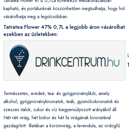
Tatratea Flower 47% 0,7La következő webáruházakban
kapható, és portálunknak köszönhetően megtudhatja, hogy hol
vásárolhatja meg a legolcsóbban.
Tatratea Flower 47% 0,7L a legjobb áron vásárolhat
ezekben az üzletekben:
Természetes, eredeti, tea- és gyógynövénylikőr, amely
alkohol, gyógynövénykivonatok, teák, gyümölcskivonatok és
szeszes italok, cukor és víz kiegyensúlyozott arányából áll.
Hét réti virág, hét bokor és hét fa virágának kivonatával
gazdagított. Illatában a körömvirág, a levendula, az ördögfű