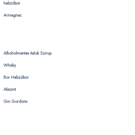
habzóbor
Armagnac
Alkoholmentes italok Szirup
Whisky
Bor Habzóbor
Abszint
Gin Gordons