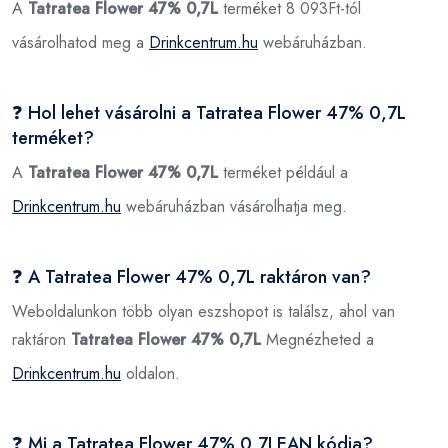
A
Tatratea Flower 47% 0,7L
terméket 8 093Ft-tól
vásárolhatod meg a
Drinkcentrum.hu
webáruházban.
❓ Hol lehet vásárolni a Tatratea Flower 47% 0,7L
terméket?
A
Tatratea Flower 47% 0,7L
terméket például a
Drinkcentrum.hu
webáruházban vásárolhatja meg.
❓ A Tatratea Flower 47% 0,7L raktáron van?
Weboldalunkon több olyan eszshopot is találsz, ahol van
raktáron
Tatratea Flower 47% 0,7L
Megnézheted a
Drinkcentrum.hu
oldalon.
❓ Mi a Tatratea Flower 47% 0,7LEAN kódja?