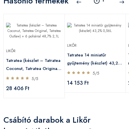
Hasonló termékek
LIKŐR
LIKŐR
Tatratea 14 miniatűr
Tatratea (készlet – Tatratea
gyűjtemény (készlet) 43,2%
Coconut, Tatratea Original,
0,56L
5/5
Tatratea Outlaw) + 6
5/5
14 153 Ft
pohárral 48,7% 2,1L
28 406 Ft
Csábító darabok a Likőr