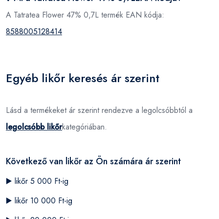
A Tatratea Flower 47% 0,7L termék EAN kódja:
8588005128414
Egyéb likőr keresés ár szerint
Lásd a termékeket ár szerint rendezve a legolcsóbbtól a
legolcsóbb likőr
kategóriában.
Következő van likőr az Ön számára ár szerint
▶️
likőr 5 000 Ft-ig
▶️
likőr 10 000 Ft-ig