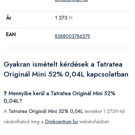
Ár
1 273
Ft
EAN
8588003786579
Gyakran ismételt kérdések a Tatratea
Originál Mini 52% 0,04L kapcsolatban
❓ Mennyibe kerül a Tatratea Originál Mini 52%
0,04L?
A
Tatratea Originál Mini 52% 0,04L
terméket 1 273Ft-tól
vásárolhatod meg a
Drinkcentrum.hu
webáruházban.