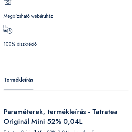
Megbízsható webáruház
100% diszkréció
Termékleírás
Paraméterek, termékleírás - Tatratea
Originál Mini 52% 0,04L