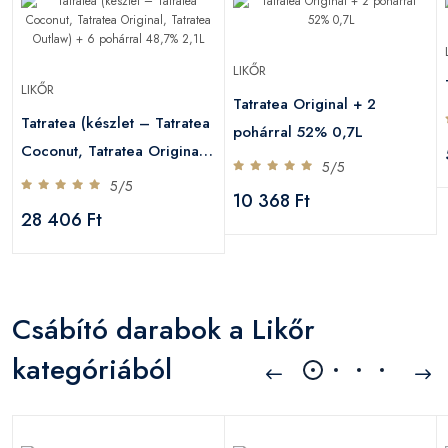
LIKŐR
L
LIKŐR
Tatratea Original + 2
Tatratea (készlet – Tatratea
pohárral 52% 0,7L
Coconut, Tatratea Original,
5/5
Tatratea Outlaw) + 6
5/5
10 368 Ft
pohárral 48,7% 2,1L
28 406 Ft
Csábító darabok a Likőr
kategóriából