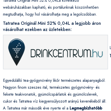
Tatratea Originál Mini 52% 0,04La következő
webáruházakban kapható, és portálunknak köszönhetően
megtudhatja, hogy hol vásárolhatja meg a legolcsóbban.
Tatratea Originál Mini 52% 0,04L a legjobb áron
vásárolhat ezekben az üzletekben:
Egyedülálló tea-gyógynövény likőr természetes alapanyagból.
Nagyon finom szeszes ital, természetes gyógynövény- és
fekete teakivonatok, gyümölcspárlatok és gyümölcslevek,
cukor és Tatratea víz kiegyensúlyozott arányú keverékéből áll.
A Tatratea már második éve nyerte el a
Legmegbízhatóbb