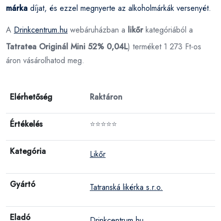
márka
díjat, és ezzel megnyerte az alkoholmárkák versenyét.
A
Drinkcentrum.hu
webáruházban a
likőr
kategóriából a
Tatratea Originál Mini 52% 0,04L
) terméket 1 273 Ft-os
áron vásárolhatod meg.
Elérhetőség
Raktáron
Értékelés
⭐⭐⭐⭐⭐
Kategória
Likőr
Gyártó
Tatranská likérka s.r.o.
Eladó
Drinkcentrum.hu