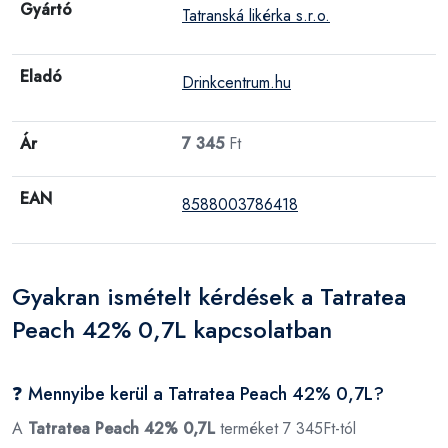
Gyártó
Tatranská likérka s.r.o.
Eladó
Drinkcentrum.hu
Ár
7 345
Ft
EAN
8588003786418
Gyakran ismételt kérdések a Tatratea
Peach 42% 0,7L kapcsolatban
❓ Mennyibe kerül a Tatratea Peach 42% 0,7L?
A
Tatratea Peach 42% 0,7L
terméket 7 345Ft-tól