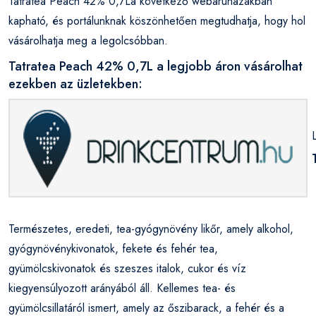
Tatratea Peach 42% 0,7La következő webáruházakban
kapható, és portálunknak köszönhetően megtudhatja, hogy hol
vásárolhatja meg a legolcsóbban.
Tatratea Peach 42% 0,7L a legjobb áron vásárolhat
ezekben az üzletekben:
Természetes, eredeti, tea-gyógynövény likőr, amely alkohol,
gyógynövénykivonatok, fekete és fehér tea,
gyümölcskivonatok és szeszes italok, cukor és víz
kiegyensúlyozott arányából áll. Kellemes tea- és
gyümölcsillatáról ismert, amely az őszibarack, a fehér és a