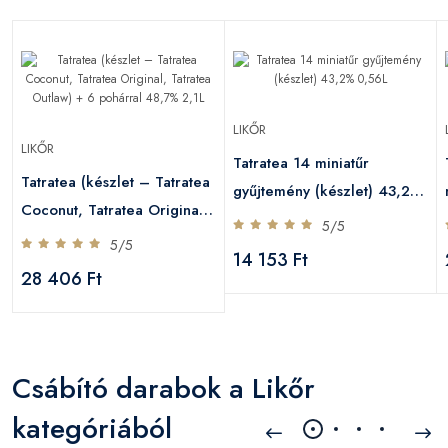
LIKŐR
LIKŐR
Tatratea 14 miniatűr
Tatratea (készlet – Tatratea
gyűjtemény (készlet) 43,2%
Coconut, Tatratea Original,
0,56L
5/5
Tatratea Outlaw) + 6
5/5
14 153 Ft
pohárral 48,7% 2,1L
28 406 Ft
Csábító darabok a Likőr
kategóriából