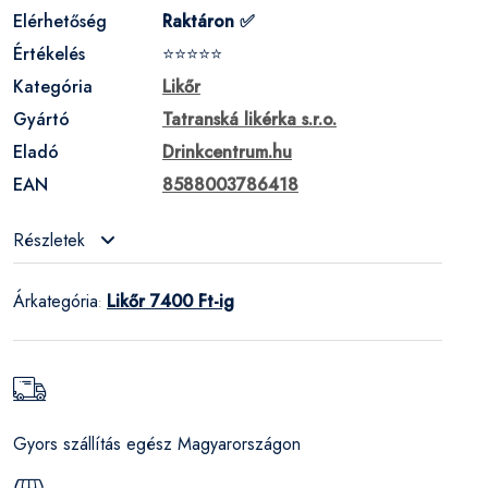
Elérhetőség
Raktáron ✅
Értékelés
⭐⭐⭐⭐⭐
Kategória
Likőr
Gyártó
Tatranská likérka s.r.o.
Eladó
Drinkcentrum.hu
EAN
8588003786418
Részletek
Árkategória
Likőr 7400 Ft-ig
:
Gyors szállítás egész Magyarországon