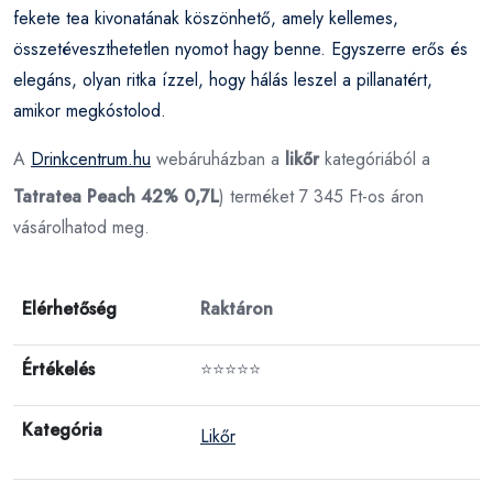
fekete tea kivonatának köszönhető, amely kellemes,
összetéveszthetetlen nyomot hagy benne. Egyszerre erős és
elegáns, olyan ritka ízzel, hogy hálás leszel a pillanatért,
amikor megkóstolod.
A
Drinkcentrum.hu
webáruházban a
likőr
kategóriából a
Tatratea Peach 42% 0,7L
) terméket 7 345 Ft-os áron
vásárolhatod meg.
Elérhetőség
Raktáron
Értékelés
⭐⭐⭐⭐⭐
Kategória
Likőr