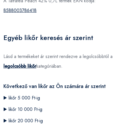
A Tatratea Peach 42% 0,7L termék EAN kódja:
8588003786418
Egyéb likőr keresés ár szerint
Lásd a termékeket ár szerint rendezve a legolcsóbbtól a
legolcsóbb likőr
kategóriában.
Következő van likőr az Ön számára ár szerint
▶️
likőr 5 000 Ft-ig
▶️
likőr 10 000 Ft-ig
▶️
likőr 20 000 Ft-ig