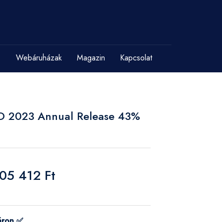
Webáruházak
Magazin
Kapcsolat
O 2023 Annual Release 43%
305 412 Ft
áron ✅