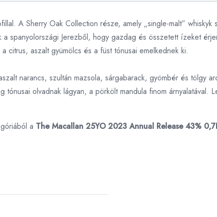
fillal. A Sherry Oak Collection része, amely „single-malt” whiskyk 
k a spanyolországi Jerezből, hogy gazdag és összetett ízeket érje
a citrus, aszalt gyümölcs és a füst tónusai emelkednek ki.
aszalt narancs, szultán mazsola, sárgabarack, gyömbér és tölgy a
 tónusai olvadnak lágyan, a pörkölt mandula finom árnyalatával.
góriából a
The Macallan 25YO 2023 Annual Release 43% 0,7