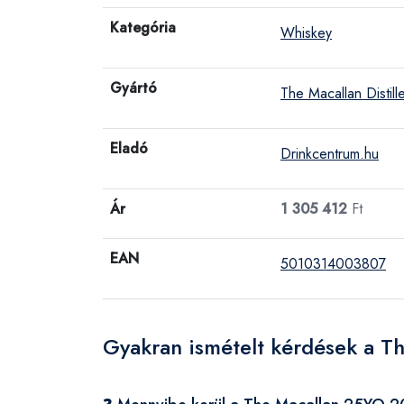
Kategória
Whiskey
Gyártó
The Macallan Distille
Eladó
Drinkcentrum.hu
Ár
1 305 412
Ft
EAN
5010314003807
Gyakran ismételt kérdések a 