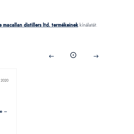
 macallan distillers ltd. termékeinek
kínálatát.
ue –