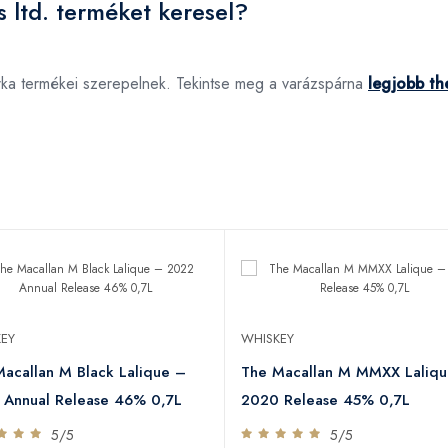
s ltd. terméket keresel?
márka termékei szerepelnek. Tekintse meg a varázspárna
legjobb the
EY
WHISKEY
acallan M Black Lalique –
The Macallan M MMXX Laliq
 Annual Release 46% 0,7L
2020 Release 45% 0,7L
5/5
5/5