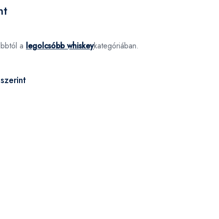
nt
óbbtól a
legolcsóbb whiskey
kategóriában.
szerint