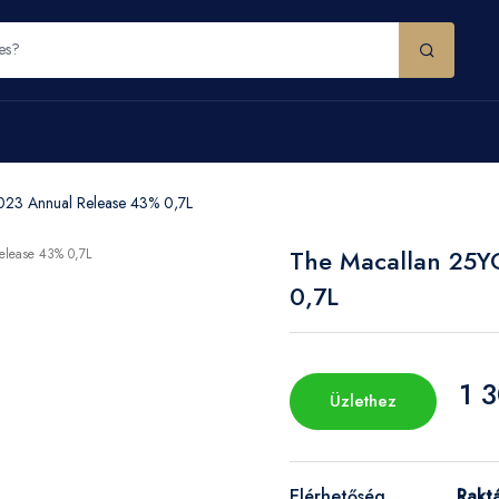
023 Annual Release 43% 0,7L
The Macallan 25Y
0,7L
1 
Üzlethez
Elérhetőség
Rakt