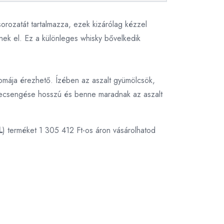
sorozatát tartalmazza, ezek kizárólag kézzel
nek el. Ez a különleges whisky bővelkedik
romája érezhető. Ízében az aszalt gyümölcsök,
 Lecsengése hosszú és benne maradnak az aszalt
L
) terméket 1 305 412 Ft-os áron vásárolhatod