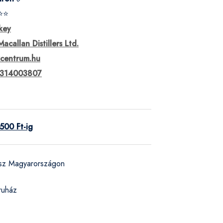
⭐⭐
key
acallan Distillers Ltd.
kcentrum.hu
314003807
500 Ft-ig
ész Magyarországon
ruház