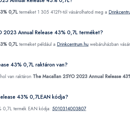
2023 Annual Release 43% 0,7L?
43% 0,7L
terméket 1 305 412Ft-tól vásárolhatod meg a
Drinkcentr
5YO 2023 Annual Release 43% 0,7L terméket?
43% 0,7L
terméket például a
Drinkcentrum.hu
webáruházban vásár
ease 43% 0,7L raktáron van?
ahol van raktáron
The Macallan 25YO 2023 Annual Release 43
 Release 43% 0,7LEAN kódja?
% 0,7L termék EAN kódja:
5010314003807