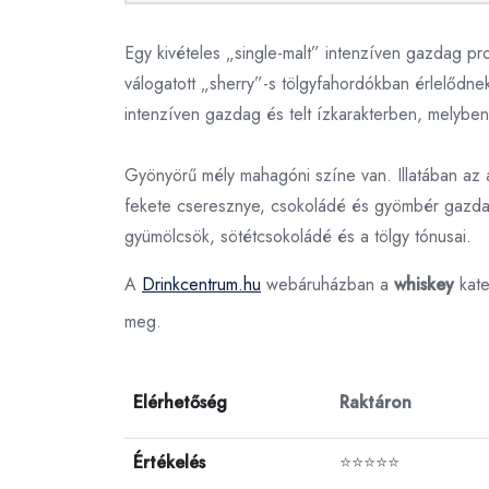
Egy kivételes „single-malt” intenzíven gazdag pro
válogatott „sherry”-s tölgyfahordókban érlelődne
intenzíven gazdag és telt ízkarakterben, melyben 
Gyönyörű mély mahagóni színe van. Illatában az 
fekete cseresznye, csokoládé és gyömbér gazdag
gyümölcsök, sötétcsokoládé és a tölgy tónusai.
A
Drinkcentrum.hu
webáruházban a
whiskey
kate
meg.
Elérhetőség
Raktáron
Értékelés
⭐⭐⭐⭐⭐