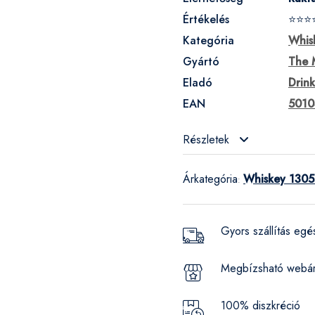
Értékelés
⭐⭐⭐
Kategória
Whis
Gyártó
The M
Eladó
Drin
EAN
5010
Részletek
Árkategória
Whiskey 1305
:
Gyors szállítás eg
Megbízsható webá
100% diszkréció