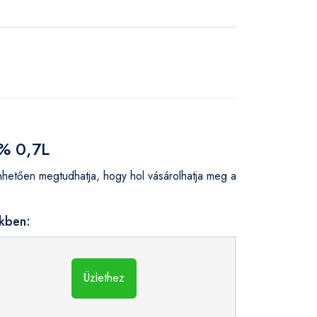
3% 0,7L
etően megtudhatja, hogy hol vásárolhatja meg a
kben:
Üzlethez