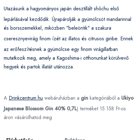
Utazásunk a hagyományos
japán
desztillált shôchu első
lepárlásával kezdődik. Újrapárolják a gyümölcsöt mandarinnal
és borsszemekkel, miközben "beleöntik" a szakura
cseresznyevirág finom ízét az illatos és citrusos
ginbe
. Ennek
az erőfeszítésnek a gyümölcse egy finom virágillatban
mutatkozik meg, amely a Kagoshima-i otthonunkat körülvevő
hegyek és partok illatát utánozza.
A
Drinkcentrum.hu
webáruházban a
gin
kategóriából a
Ukiyo
Japanese Blossom Gin 40% 0,7L
) terméket 15 158 Ft-os
áron vásárolhatod meg.