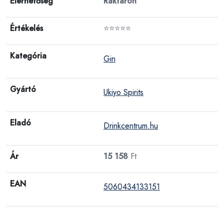
Elérhetőség
Raktáron
Értékelés
⭐⭐⭐⭐⭐
Kategória
Gin
Gyártó
Ukiyo Spirits
Eladó
Drinkcentrum.hu
Ár
15 158
Ft
EAN
5060434133151