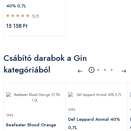
40% 0,7L
5/5
15 158 Ft
Csábító darabok a Gin
kategóriából
GIN
GIN
Def Leppard Animal 40%
Beefeater Blood Orange
0,7L