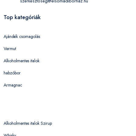
szerkesztoseg@elsomadiborhaz.hu
Top kategóriák
Ajándék csomagolás
Vermut
Alkoholmentes italok
habzóbor
Armagnac
Alkoholmentes italok Szirup
Whisky