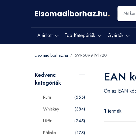
Elsomadiborhaz.hu
.
Ajánlott
Top Kategóriák
Gyártók
Elsomadiborhaz.hu
5995099191720
EAN k
Kedvenc
kategóriák
Ön az EAN k
Rum
(555)
Whiskey
(384)
1
termék
Likőr
(245)
Pálinka
(173)