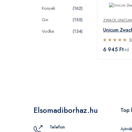
Konyak
(162)
Gin
(155)
ZWACK UNICUM
Unicum Zwac
Vodka
(134)
R
6 945 Ft
-tól
Elsomadiborhaz.hu
Top 
Telefon
Ajánd