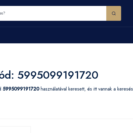
ód: 5995099191720
ód
5995099191720
használatával keresett, és itt vannak a keresé