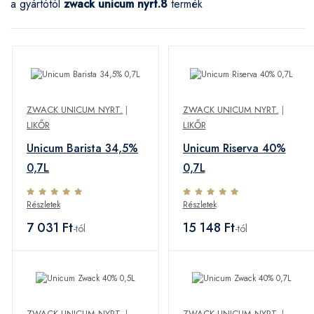
a gyártótól
zwack unicum nyrt.
8
termék
ZWACK UNICUM NYRT.
|
ZWACK UNICUM NYRT.
|
LIKŐR
LIKŐR
Unicum Barista 34,5%
Unicum Riserva 40%
0,7L
0,7L
Részletek
Részletek
7 031 Ft
15 148 Ft
-tól
-tól
ZWACK UNICUM NYRT.
|
ZWACK UNICUM NYRT.
|