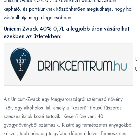
Unicum Zwack 40% 0,7La következő webáruházakban
kapható, és portálunknak köszönhetően megtudhatja, hogy hol
vásárolhatja meg a legolcsóbban.
Unicum Zwack 40% 0,7L a legjobb áron vásárolhat
ezekben az üzletekben:
Az Unicum-Zwack egy Magyarországról származó növényi
likőr, egy alkoholos ital, amely a "keserű" típusú fűszeres
szeszes italok közé tartozik. Keserű íze van, 40
gyógynövényből származik. Kizárólag természetes anyagokból
készül, több hónapig tölgyfahordóban érlelve. Természetes