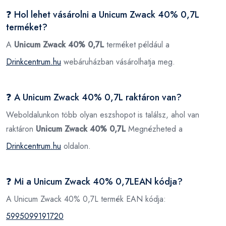
❓ Hol lehet vásárolni a Unicum Zwack 40% 0,7L
terméket?
A
Unicum Zwack 40% 0,7L
terméket például a
Drinkcentrum.hu
webáruházban vásárolhatja meg.
❓ A Unicum Zwack 40% 0,7L raktáron van?
Weboldalunkon több olyan eszshopot is találsz, ahol van
raktáron
Unicum Zwack 40% 0,7L
Megnézheted a
Drinkcentrum.hu
oldalon.
❓ Mi a Unicum Zwack 40% 0,7LEAN kódja?
A Unicum Zwack 40% 0,7L termék EAN kódja:
5995099191720