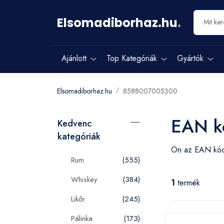
Elsomadiborhaz.hu
.
Ajánlott
Top Kategóriák
Gyártók
Elsomadiborhaz.hu
8588007005300
EAN k
Kedvenc
kategóriák
Ön az EAN k
Rum
(555)
Whiskey
(384)
1
termék
Likőr
(245)
Pálinka
(173)