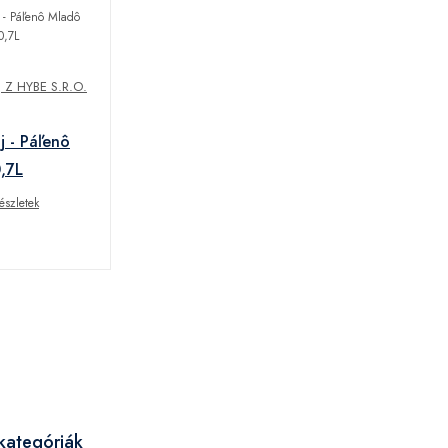
Z HYBE S.R.O.
j - Páľenô
,7L
észletek
kategóriák