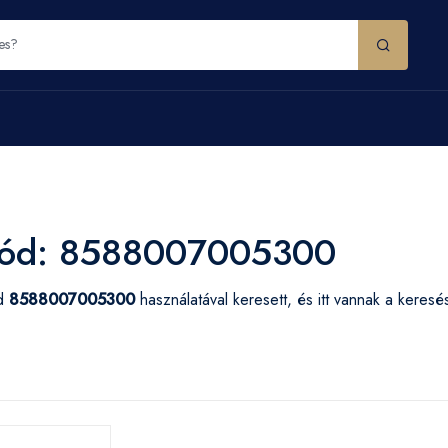
ód: 8588007005300
ód
8588007005300
használatával keresett, és itt vannak a keres