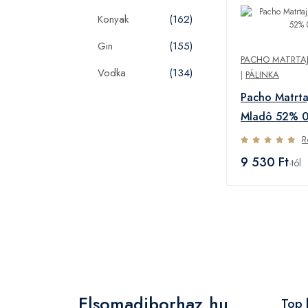
Konyak
(162)
Gin
(155)
PACHO MATRTAJ 
Vodka
(134)
|
PÁLINKA
Pacho Matrta
Mladô 52% 0
R
9 530 Ft
-tól
Elsomadiborhaz.hu
Top 