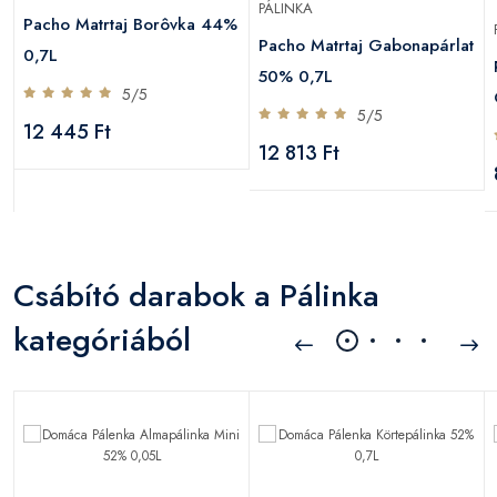
PÁLINKA
Pacho Matrtaj Borôvka 44%
Pacho Matrtaj Gabonapárlat
0,7L
50% 0,7L
5/5
5/5
12 445 Ft
12 813 Ft
Csábító darabok a Pálinka
kategóriából