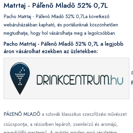
Matrtaj - Páľenô Mladô 52% 0,7L
Pacho Matrtaj - Páľenô Mladô 52% 0,7La következő
webáruházakban kapható, és portálunknak köszönhetően
megtudhatja, hogy hol vásárolhatja meg a legolcsóbban.
Pacho Matrtaj - Páľenô Mladô 52% 0,7L a legjobb
áron vásárolhat ezekben az üzletekben:
PÁĽENÔ MLADÔ
a szlovák klasszikus szeszfőzési művészet
csúcspontja, a rézüstben lepárolt, zsemleízű és aromájú,
egyedülálló mestermű. A gyártás minden apró részletére