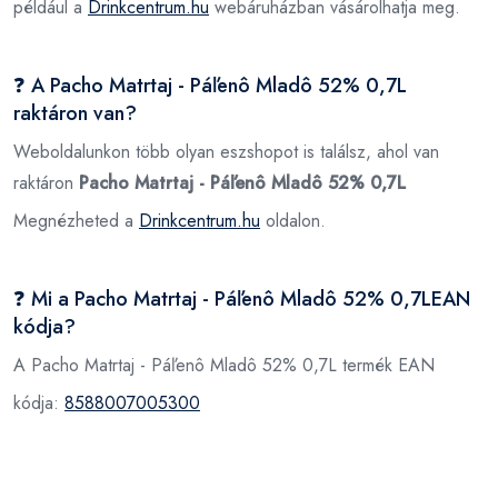
például a
Drinkcentrum.hu
webáruházban vásárolhatja meg.
❓ A Pacho Matrtaj - Páľenô Mladô 52% 0,7L
raktáron van?
Weboldalunkon több olyan eszshopot is találsz, ahol van
raktáron
Pacho Matrtaj - Páľenô Mladô 52% 0,7L
Megnézheted a
Drinkcentrum.hu
oldalon.
❓ Mi a Pacho Matrtaj - Páľenô Mladô 52% 0,7LEAN
kódja?
A Pacho Matrtaj - Páľenô Mladô 52% 0,7L termék EAN
kódja:
8588007005300