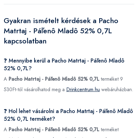
Gyakran ismételt kérdések a Pacho
Matrtaj - Páľenô Mladô 52% 0,7L
kapcsolatban
❓ Mennyibe kerül a Pacho Matrtaj - Páľenô Mladô
52% 0,7L?
A
Pacho Matrtaj - Páľenô Mladô 52% 0,7L
terméket 9
530Ft-tól vásárolhatod meg a
Drinkcentrum.hu
webáruházban.
❓ Hol lehet vásárolni a Pacho Matrtaj - Páľenô Mladô
52% 0,7L terméket?
A
Pacho Matrtaj - Páľenô Mladô 52% 0,7L
terméket