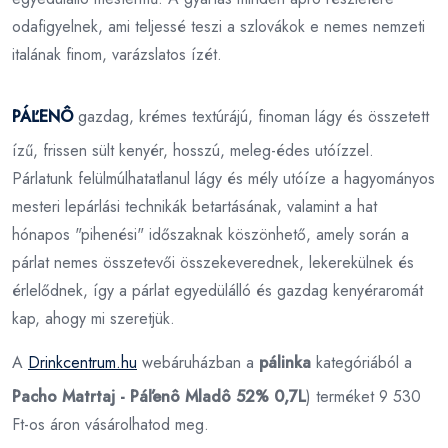
odafigyelnek, ami teljessé teszi a szlovákok e nemes nemzeti
italának finom, varázslatos ízét.
PÁĽENÔ
gazdag, krémes textúrájú, finoman lágy és összetett
ízű, frissen sült kenyér, hosszú, meleg-édes utóízzel.
Párlatunk felülmúlhatatlanul lágy és mély utóíze a hagyományos
mesteri lepárlási technikák betartásának, valamint a hat
hónapos "pihenési" időszaknak köszönhető, amely során a
párlat nemes összetevői összekeverednek, lekerekülnek és
érlelődnek, így a párlat egyedülálló és gazdag kenyéraromát
kap, ahogy mi szeretjük.
A
Drinkcentrum.hu
webáruházban a
pálinka
kategóriából a
Pacho Matrtaj - Páľenô Mladô 52% 0,7L
) terméket 9 530
Ft-os áron vásárolhatod meg.