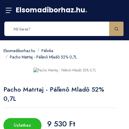
Elsomadiborhaz.hu
.
Elsomadiborhaz.hu
Pálinka
Pacho Matrtaj - Páľenô Mladô 52% 0,7L
Pacho Matrtaj - Páľenô Mladô 52%
0,7L
9 530 Ft
Üzlethez