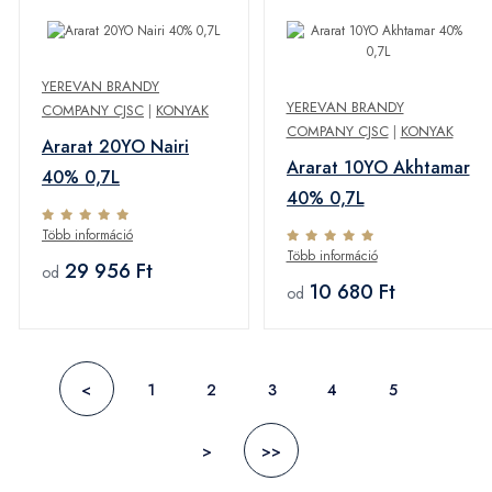
YEREVAN BRANDY
YEREVAN BRANDY
COMPANY CJSC
|
KONYAK
COMPANY CJSC
|
KONYAK
Ararat 20YO Nairi
Ararat 10YO Akhtamar
40% 0,7L
40% 0,7L
Több információ
Több információ
29 956 Ft
od
10 680 Ft
od
<
1
2
3
4
5
>
>>