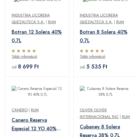
INDUSTRIA LICORERA
INDUSTRIA LICORERA
QUEZALTECA S.A.
|
RUM
QUEZALTECA S.A.
|
RUM
Botran 12 Solera 40%
Botran 8 Solera 40%
0,7L
0,7L
Több információ
Több információ
8 699 Ft
5 535 Ft
od
od
CANERO
|
RUM
OLIVER OLIVER
INTERNACIONAL INC
|
RUM
Canero Reserva
Cubaney 8 Solera
Especial 12 YO 40%
Reserva 38% 0,7L