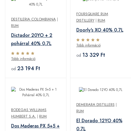
FOURSQUARE RUM
DESTILERIA COLOMBIANA
|
DISTILLERY
|
RUM
RUM
Doorly's XO 40% 0,7L
Dictador 20YO + 2
pohárral 40% 0,7L
Több információ
13 329 Ft
od
Több információ
23 194 Ft
od
DEMERARA DISTILLERS
|
BODEGAS WILLIAMS
RUM
HUMBERT S.A.
|
RUM
El Dorado 12YO 40%
Dos Maderas PX 5+5 +
0,7L