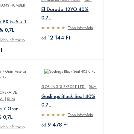
LIAMS HUMBERT
El Dorado 12YO 40%
0,7L
 PX 5+5 + 1
Több információ
% 0,7L
12 144 Ft
od
Több információ
t
GOSLING´S EXPORT LTD.
|
RUM
ORERA DE
Goslings Black Seal 40%
A.
|
RUM
0,7L
a 7 Gran
Több információ
% 0,7L
9 478 Ft
od
Több információ