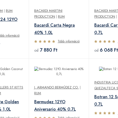
UM
|
RUM
BACARDI MARTINI
BACARDI MART
PRODUCTION
|
RUM
PRODUCTION
|
824 12YO
Bacardí Carta Negra
Bacardí Ca
40% 1,0L
0,7L
öbb információ
Több információ
t
7 880 Ft
6 068 Ft
od
od
INDUSTRIA LI
LLERS ST.KITTS
J. ARMANDO BERMÚDEZ CO.
|
QUEZALTECA S
M
RUM
Botran 12 
te Golden
Bermudez 12YO
0,7L
 1,0L
Aniversario 40% 0,7L
öbb információ
Több információ