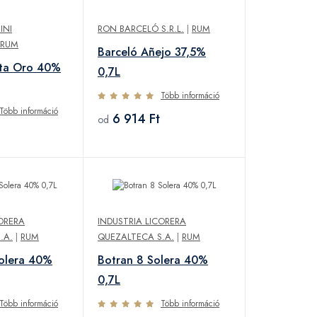
INI
RON BARCELÓ S.R.L.
|
RUM
RUM
Barceló Añejo 37,5%
rta Oro 40%
0,7L
Több információ
Több információ
6 914 Ft
od
CORERA
INDUSTRIA LICORERA
.A.
|
RUM
QUEZALTECA S.A.
|
RUM
Solera 40%
Botran 8 Solera 40%
0,7L
Több információ
Több információ