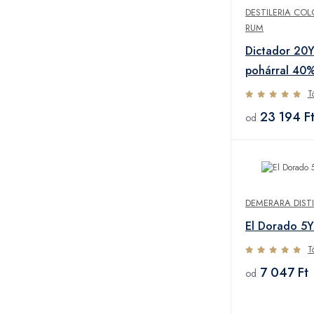
DESTILERIA CO
RUM
Dictador 20
pohárral 40%
T
23 194 F
od
DEMERARA DISTI
El Dorado 5
T
7 047 Ft
od