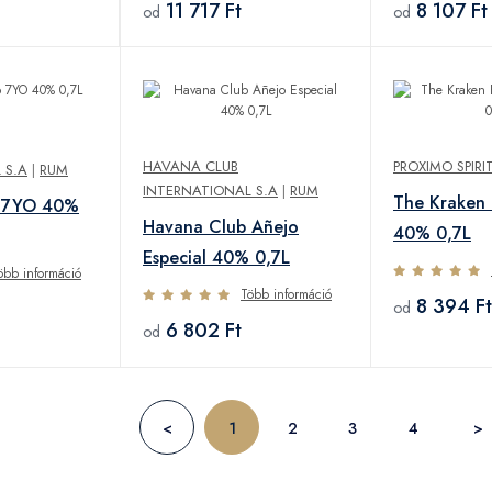
11 717 Ft
8 107 Ft
od
od
HAVANA CLUB
PROXIMO SPIRI
 S.A
|
RUM
INTERNATIONAL S.A
|
RUM
The Kraken 
b 7YO 40%
Havana Club Añejo
40% 0,7L
Especial 40% 0,7L
öbb információ
Több információ
8 394 Ft
od
6 802 Ft
od
<
1
2
3
4
>