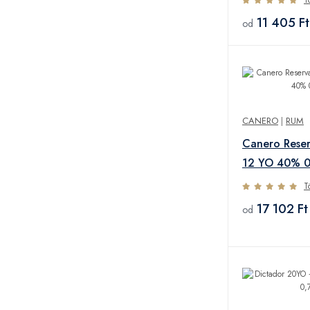
11 405 Ft
od
CANERO
|
RUM
Canero Reser
12 YO 40% 0
T
17 102 Ft
od