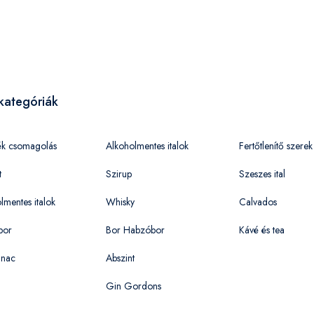
kategóriák
ék csomagolás
Alkoholmentes italok
Fertőtlenítő szerek
t
Szirup
Szeszes ital
lmentes italok
Whisky
Calvados
bor
Bor Habzóbor
Kávé és tea
nac
Abszint
Gin Gordons