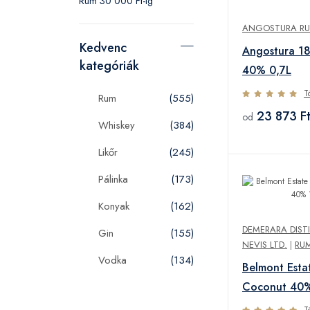
Rum 30 000 Ft-ig
ANGOSTURA R
Kedvenc
Angostura 1
kategóriák
40% 0,7L
T
Rum
(555)
23 873 F
od
Whiskey
(384)
Likőr
(245)
Pálinka
(173)
Konyak
(162)
DEMERARA DISTI
Gin
(155)
NEVIS LTD.
|
RU
Vodka
(134)
Belmont Esta
Coconut 40%
T