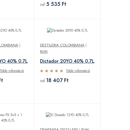
5 535 Ft
od
OLOMBIANA
|
DESTILERIA COLOMBIANA
|
RUM
2YO 40% 0,7L
Dictador 20YO 40% 0,7L
Több információ
Több információ
Ft
18 407 Ft
od
DEMERARA DISTILLERS
|
RUM