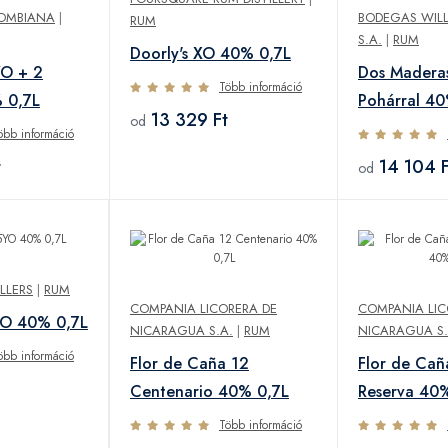
LOMBIANA
|
BODEGAS WIL
RUM
S.A.
|
RUM
Doorly's XO 40% 0,7L
YO + 2
Dos Maderas
Több információ
 0,7L
Pohárral 40
13 329 Ft
od
öbb információ
t
14 104 F
od
LLERS
|
RUM
COMPANIA LICORERA DE
COMPANIA LIC
YO 40% 0,7L
NICARAGUA S.A.
|
RUM
NICARAGUA S.
öbb információ
Flor de Caña 12
Flor de Cañ
Centenario 40% 0,7L
Reserva 40
Több információ