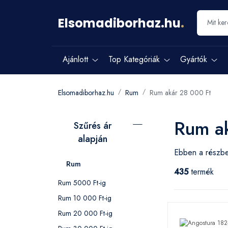
Elsomadiborhaz.hu
.
Ajánlott
Top Kategóriák
Gyártók
Elsomadiborhaz.hu
Rum
Rum akár 28 000 Ft
Rum a
Szűrés ár
alapján
Ebben a részbe
Rum
435
termék
Rum 5000 Ft-ig
Rum 10 000 Ft-ig
Rum 20 000 Ft-ig