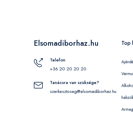
Elsomadiborhaz.hu
Top 
Telefon
Ajánd
+36 20 20 20 20
Vermu
Tanácsra van szüksége?
Alkoho
szerkesztoseg@elsomadiborhaz.hu
habzó
Armag