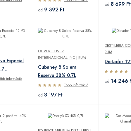
8 699 Ft
od
9 392 Ft
od
DESTILERIA C
OLIVER OLIVER
RUM
INTERNACIONAL INC
|
RUM
va Especial
Dictador 1
Cubaney 8 Solera
,7L
Reserva 38% 0,7L
öbb információ
14 246 
od
Több információ
8 197 Ft
od
FOURSQUARE RUM DISTILLERY
|