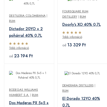
FOURSQUARE RUM
DESTILERIA COLOMBIANA
|
DISTILLERY
|
RUM
RUM
Doorly's XO 40% 0,7L
Dictador 20YO + 2
pohárral 40% 0,7L
Több információ
13 329 Ft
od
Több információ
23 194 Ft
od
DEMERARA DISTILLERS
|
BODEGAS WILLIAMS
RUM
HUMBERT S.A.
|
RUM
El Dorado 12YO 40%
Dos Maderas PX 5+5 +
0,7L