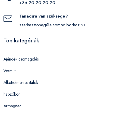
+36 20 20 20 20
Tanácsra van szüksége?
szerkesztoseg@elsomadiborhaz.hu
Top kategóriák
Ajándék csomagolás
Vermut
Alkoholmentes italok
habzóbor
Armagnac