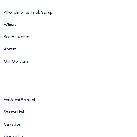
Alkoholmentes italok Szirup
Whisky
Bor Habzóbor
Abszint
Gin Gordons
Fertőtlenítő szerek
Szeszes ital
Calvados
Kávé és tea