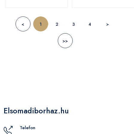
<
1
2
3
4
>
>>
Elsomadiborhaz.hu
Telefon