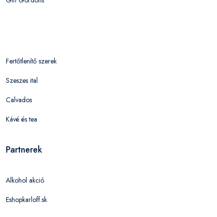
Gin Gordons
Fertőtlenítő szerek
Szeszes ital
Calvados
Kávé és tea
Partnerek
Alkohol akció
Eshopkarloff.sk