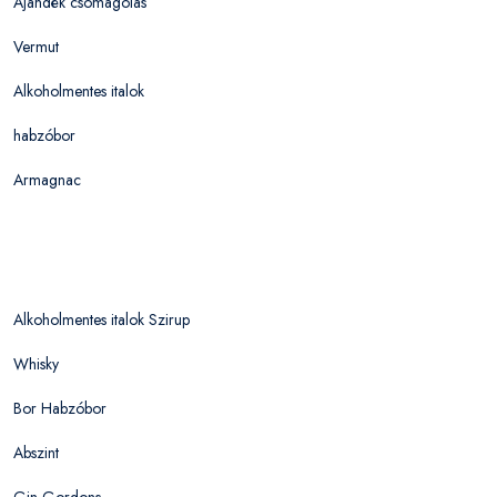
Ajándék csomagolás
Vermut
Alkoholmentes italok
habzóbor
Armagnac
Alkoholmentes italok Szirup
Whisky
Bor Habzóbor
Abszint