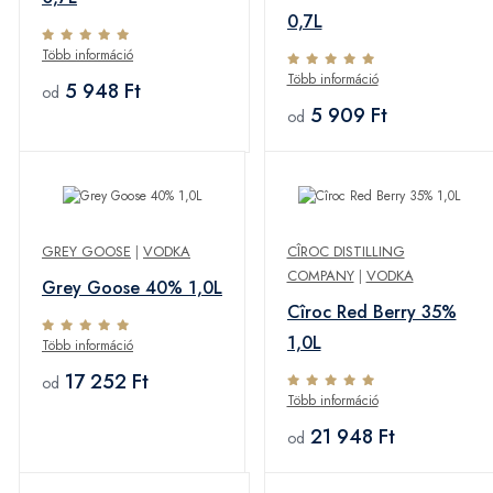
0,7L
Több információ
Több információ
5 948 Ft
od
5 909 Ft
od
GREY GOOSE
|
VODKA
CÎROC DISTILLING
COMPANY
|
VODKA
Grey Goose 40% 1,0L
Cîroc Red Berry 35%
1,0L
Több információ
17 252 Ft
od
Több információ
21 948 Ft
od