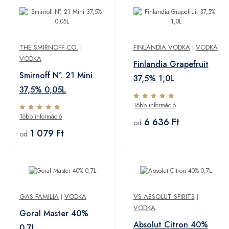
THE SMIRNOFF CO.
|
FINLANDIA VODKA
|
VODKA
VODKA
Finlandia Grapefruit
Smirnoff N°. 21 Mini
37,5% 1,0L
37,5% 0,05L
Több információ
Több információ
6 636 Ft
od
1 079 Ft
od
GAS FAMILIA
|
VODKA
VS ABSOLUT SPIRITS
|
VODKA
Goral Master 40%
Absolut Citron 40%
0,7L