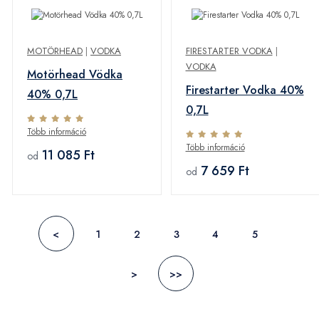
MOTÖRHEAD
|
VODKA
FIRESTARTER VODKA
|
VODKA
Motörhead Vödka
Firestarter Vodka 40%
40% 0,7L
0,7L
Több információ
Több információ
11 085 Ft
od
7 659 Ft
od
<
1
2
3
4
5
>
>>