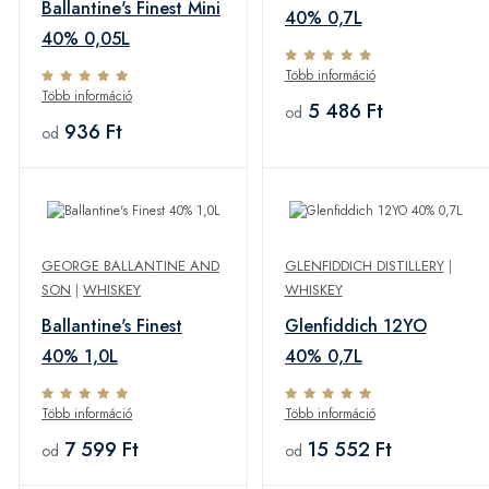
Ballantine's Finest Mini
40% 0,7L
40% 0,05L
Több információ
Több információ
5 486 Ft
od
936 Ft
od
GEORGE BALLANTINE AND
GLENFIDDICH DISTILLERY
|
SON
|
WHISKEY
WHISKEY
Ballantine's Finest
Glenfiddich 12YO
40% 1,0L
40% 0,7L
Több információ
Több információ
7 599 Ft
15 552 Ft
od
od