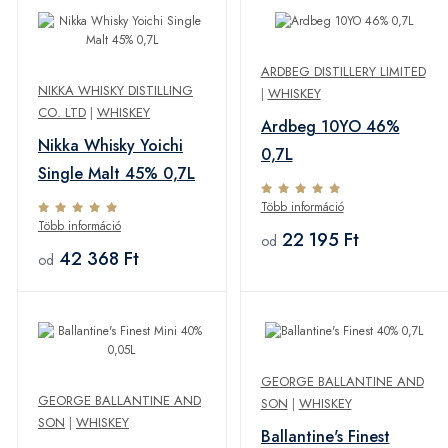
ARDBEG DISTILLERY LIMITED
NIKKA WHISKY DISTILLING
|
WHISKEY
CO. LTD
|
WHISKEY
Ardbeg 10YO 46%
Nikka Whisky Yoichi
0,7L
Single Malt 45% 0,7L
Több információ
Több információ
22 195 Ft
od
42 368 Ft
od
GEORGE BALLANTINE AND
GEORGE BALLANTINE AND
SON
|
WHISKEY
SON
|
WHISKEY
Ballantine's Finest