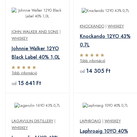
KNOCKANDO
|
WHISKEY
JOHN WALKER AND SONS
|
Knockando 12YO 43%
WHISKEY
0,7L
Johnnie Walker 12YO
Black Label 40% 1,0L
Több információ
14 305 Ft
od
Több információ
15 641 Ft
od
LAGAVULIN DISTILLERY
|
LAPHROAIG
|
WHISKEY
WHISKEY
Laphroaig 10YO 40%