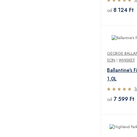
8 124 Ft
od
GEORGE BALLA
SON
|
WHISKEY
Ballantine's 
1,0L
T
7 599 Ft
od