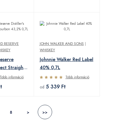
D RESERVE
JOHN WALKER AND SONS
|
ISKEY
WHISKEY
eserve
Johnnie Walker Red Label
elect Straight
40% 0,7L
,2% 0,7L
Több információ
Több információ
t
5 339 Ft
od
8
>
>>