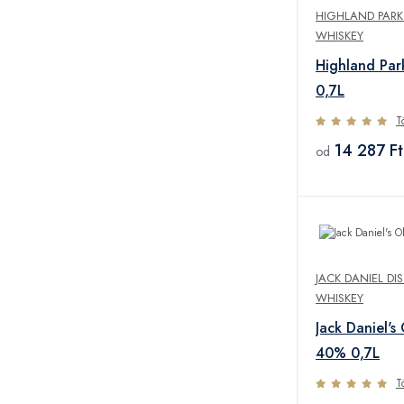
HIGHLAND PARK 
WHISKEY
Highland Pa
0,7L
T
14 287 Ft
od
JACK DANIEL DIS
WHISKEY
Jack Daniel's 
40% 0,7L
T