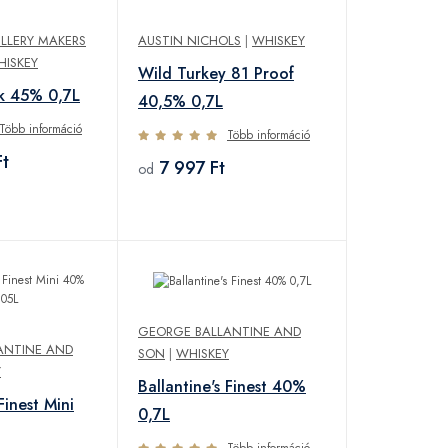
TILLERY MAKERS
AUSTIN NICHOLS
|
WHISKEY
HISKEY
Wild Turkey 81 Proof
k 45% 0,7L
40,5% 0,7L
Több információ
Több információ
t
7 997 Ft
od
GEORGE BALLANTINE AND
ANTINE AND
SON
|
WHISKEY
Y
Ballantine's Finest 40%
Finest Mini
0,7L
Több információ