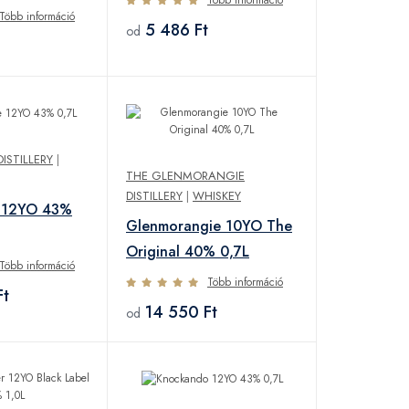
Több információ
5 486 Ft
od
ISTILLERY
|
THE GLENMORANGIE
DISTILLERY
|
WHISKEY
e 12YO 43%
Glenmorangie 10YO The
Original 40% 0,7L
Több információ
Több információ
Ft
14 550 Ft
od