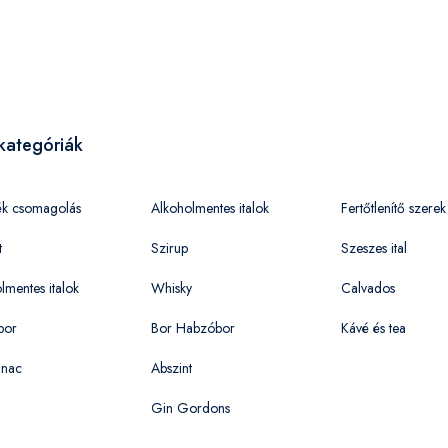
kategóriák
ék csomagolás
Alkoholmentes italok
Fertőtlenítő szerek
t
Szirup
Szeszes ital
lmentes italok
Whisky
Calvados
bor
Bor Habzóbor
Kávé és tea
nac
Abszint
Gin Gordons