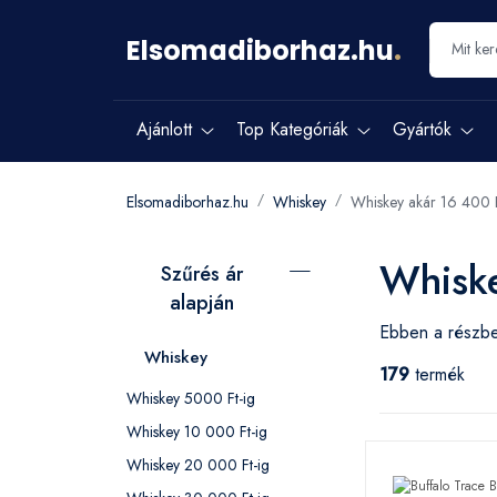
Elsomadiborhaz.hu
.
Ajánlott
Top Kategóriák
Gyártók
Elsomadiborhaz.hu
Whiskey
Whiskey akár 16 400 
Whiske
Szűrés ár
alapján
Ebben a részbe
Whiskey
179
termék
Whiskey 5000 Ft-ig
Whiskey 10 000 Ft-ig
Whiskey 20 000 Ft-ig