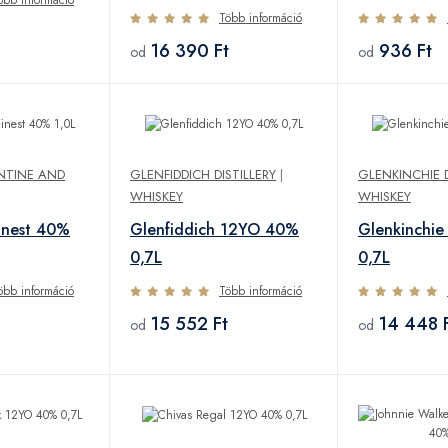
Több információ
16 390 Ft
936 Ft
od
od
NTINE AND
GLENFIDDICH DISTILLERY
|
GLENKINCHIE D
WHISKEY
WHISKEY
Finest 40%
Glenfiddich 12YO 40%
Glenkinchi
0,7L
0,7L
öbb információ
Több információ
15 552 Ft
14 448 
od
od