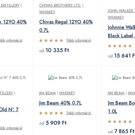
DISTILLERY
|
CHIVAS BROTHERS LTD.
|
JOHN WALKER
WHISKEY
WHISKEY
rk 12YO 40%
Chivas Regal 12YO 40%
Johnnie Wal
0,7L
Black Label
öbb információ
Több információ
10 335 Ft
od
15 641 F
od
TILLERY
|
JIM BEAM
|
WHISKEY
JIM BEAM
|
WHI
Jim Beam 40% 0,7L
Jim Beam B
Old N°. 7
1,0L
Több információ
5 909 Ft
od
öbb információ
7 865 Ft
od