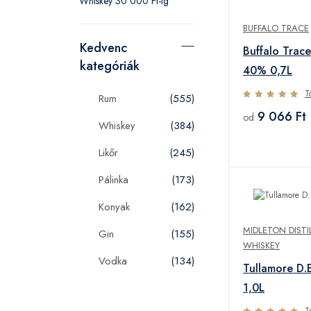
Whiskey 30 000 Ft-ig
BUFFALO TRACE
Kedvenc
Buffalo Trac
kategóriák
40% 0,7L
T
Rum
(555)
9 066 Ft
od
Whiskey
(384)
Likőr
(245)
Pálinka
(173)
Konyak
(162)
MIDLETON DISTI
Gin
(155)
WHISKEY
Vodka
(134)
Tullamore D.
1,0L
T