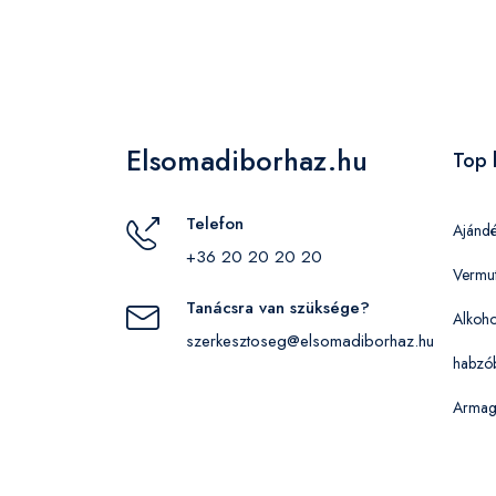
Elsomadiborhaz.hu
Top 
Telefon
Ajánd
+36 20 20 20 20
Vermu
Tanácsra van szüksége?
Alkoho
szerkesztoseg@elsomadiborhaz.hu
habzó
Armag