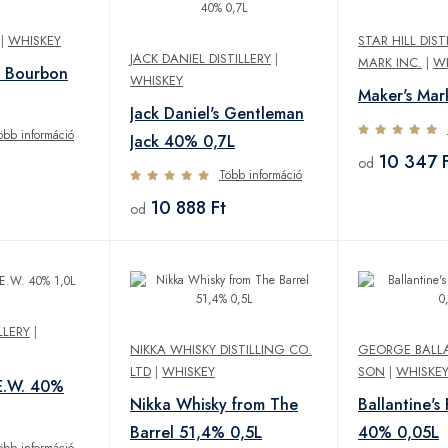
|
WHISKEY
STAR HILL DIS
JACK DANIEL DISTILLERY
|
MARK INC.
|
W
e Bourbon
WHISKEY
Maker's Mar
Jack Daniel's Gentleman
öbb információ
Jack 40% 0,7L
10 347 F
od
Több információ
10 888 Ft
od
LLERY
|
NIKKA WHISKY DISTILLING CO.
GEORGE BALL
LTD
|
WHISKEY
SON
|
WHISKE
E.W. 40%
Nikka Whisky from The
Ballantine's 
Barrel 51,4% 0,5L
40% 0,05L
öbb információ