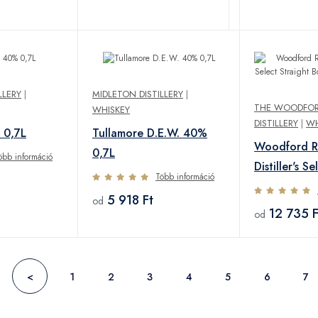
LLERY
|
MIDLETON DISTILLERY
|
THE WOODFOR
WHISKEY
DISTILLERY
|
WH
 0,7L
Tullamore D.E.W. 40%
Woodford R
0,7L
öbb információ
Distiller's S
Több információ
Bourbon 43
5 918 Ft
od
12 735 F
od
<
1
2
3
4
5
6
7