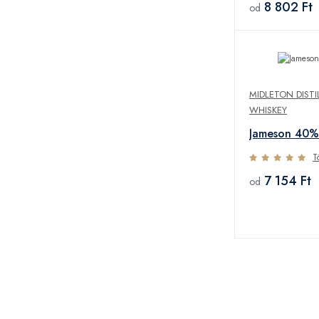
8 802 Ft
od
MIDLETON DISTI
WHISKEY
Jameson 40%
T
7 154 Ft
od