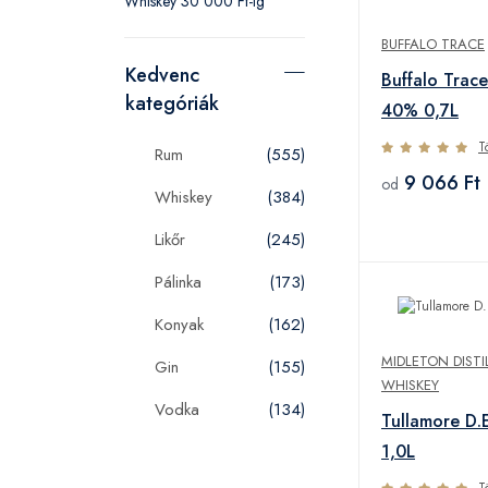
Whiskey 30 000 Ft-ig
BUFFALO TRACE
Kedvenc
Buffalo Trac
kategóriák
40% 0,7L
T
Rum
(555)
9 066 Ft
od
Whiskey
(384)
Likőr
(245)
Pálinka
(173)
Konyak
(162)
MIDLETON DISTI
Gin
(155)
WHISKEY
Vodka
(134)
Tullamore D.
1,0L
T