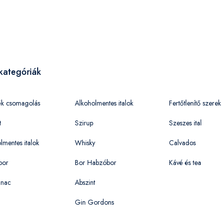
kategóriák
ék csomagolás
Alkoholmentes italok
Fertőtlenítő szerek
t
Szirup
Szeszes ital
lmentes italok
Whisky
Calvados
bor
Bor Habzóbor
Kávé és tea
nac
Abszint
Gin Gordons