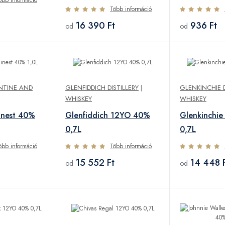
Több információ
16 390 Ft
936 Ft
od
od
NTINE AND
GLENFIDDICH DISTILLERY
|
GLENKINCHIE D
WHISKEY
WHISKEY
Finest 40%
Glenfiddich 12YO 40%
Glenkinchi
0,7L
0,7L
öbb információ
Több információ
15 552 Ft
14 448 
od
od