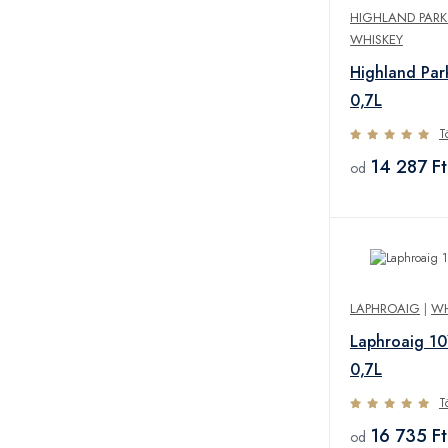
HIGHLAND PARK 
WHISKEY
Highland Pa
0,7L
T
14 287 Ft
od
LAPHROAIG
|
WH
Laphroaig 1
0,7L
T
16 735 Ft
od