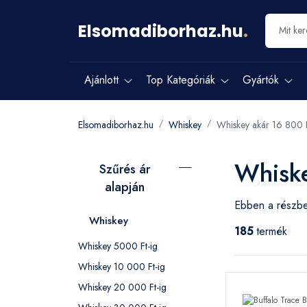
Elsomadiborhaz.hu
.
Ajánlott
Top Kategóriák
Gyártók
Elsomadiborhaz.hu
Whiskey
Whiskey akár 16 800 
Whiske
Szűrés ár
alapján
Ebben a részbe
Whiskey
185
termék
Whiskey 5000 Ft-ig
Whiskey 10 000 Ft-ig
Whiskey 20 000 Ft-ig