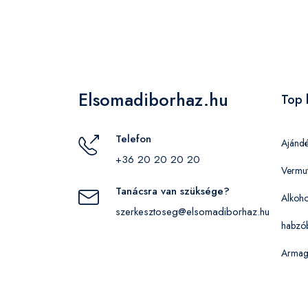
Elsomadiborhaz.hu
Top 
Telefon
Ajánd
+36 20 20 20 20
Vermu
Tanácsra van szüksége?
Alkoho
szerkesztoseg@elsomadiborhaz.hu
habzó
Armag