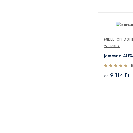
MIDLETON DISTI
WHISKEY
Jameson 40%
T
9 114 Ft
od