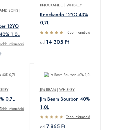
KNOCKANDO
|
WHISKEY
 AND SONS
|
Knockando 12YO 43%
0,7L
ker 12YO
Több információ
 40% 1,0L
14 305 Ft
od
Több információ
t
SKEY
JIM BEAM
|
WHISKEY
0% 0,7L
Jim Beam Bourbon 40%
1,0L
Több információ
Több információ
t
7 865 Ft
od