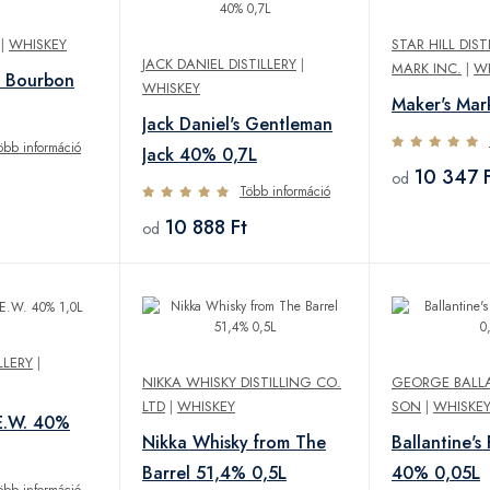
|
WHISKEY
STAR HILL DIS
JACK DANIEL DISTILLERY
|
MARK INC.
|
W
e Bourbon
WHISKEY
Maker's Mar
Jack Daniel's Gentleman
öbb információ
Jack 40% 0,7L
10 347 F
od
Több információ
10 888 Ft
od
LLERY
|
NIKKA WHISKY DISTILLING CO.
GEORGE BALL
LTD
|
WHISKEY
SON
|
WHISKE
E.W. 40%
Nikka Whisky from The
Ballantine's 
Barrel 51,4% 0,5L
40% 0,05L
öbb információ