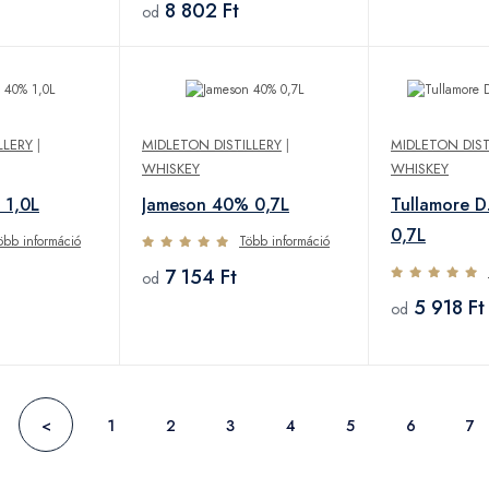
8 802 Ft
od
LLERY
|
MIDLETON DISTILLERY
|
MIDLETON DIST
WHISKEY
WHISKEY
 1,0L
Jameson 40% 0,7L
Tullamore D
0,7L
öbb információ
Több információ
7 154 Ft
od
5 918 Ft
od
<
1
2
3
4
5
6
7