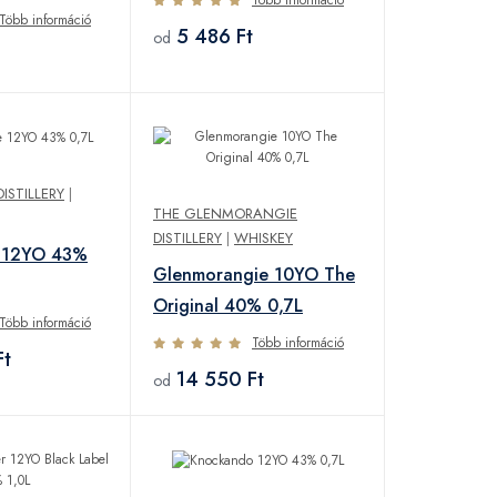
Több információ
5 486 Ft
od
ISTILLERY
|
THE GLENMORANGIE
DISTILLERY
|
WHISKEY
e 12YO 43%
Glenmorangie 10YO The
Original 40% 0,7L
Több információ
Több információ
Ft
14 550 Ft
od