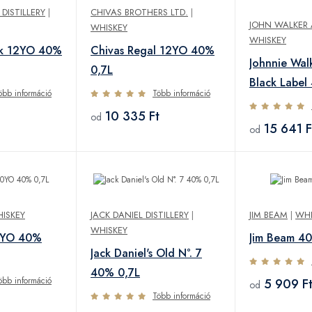
DISTILLERY
|
CHIVAS BROTHERS LTD.
|
JOHN WALKER
WHISKEY
WHISKEY
rk 12YO 40%
Chivas Regal 12YO 40%
Johnnie Wal
0,7L
Black Label
öbb információ
Több információ
10 335 Ft
od
15 641 F
od
ISKEY
JACK DANIEL DISTILLERY
|
JIM BEAM
|
WHI
WHISKEY
0YO 40%
Jim Beam 4
Jack Daniel's Old N°. 7
40% 0,7L
öbb információ
5 909 F
od
Több információ