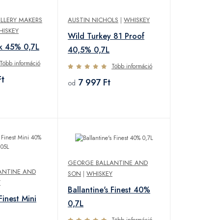
TILLERY MAKERS
AUSTIN NICHOLS
|
WHISKEY
HISKEY
Wild Turkey 81 Proof
k 45% 0,7L
40,5% 0,7L
Több információ
Több információ
t
7 997 Ft
od
GEORGE BALLANTINE AND
ANTINE AND
SON
|
WHISKEY
Y
Ballantine's Finest 40%
Finest Mini
0,7L
Több információ