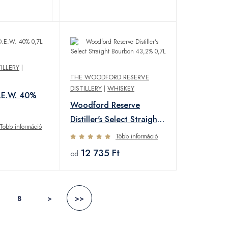
ILLERY
|
THE WOODFORD RESERVE
DISTILLERY
|
WHISKEY
.E.W. 40%
Woodford Reserve
Distiller's Select Straight
Több információ
Bourbon 43,2% 0,7L
Több információ
12 735 Ft
od
8
>
>>