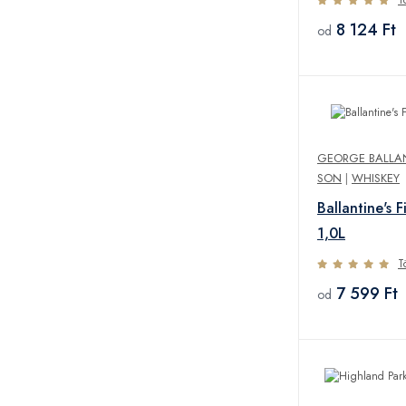
8 124 Ft
od
GEORGE BALLA
SON
|
WHISKEY
Ballantine's 
1,0L
T
7 599 Ft
od