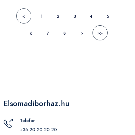
<
1
2
3
4
5
6
7
8
>
>>
Elsomadiborhaz.hu
Telefon
+36 20 20 20 20