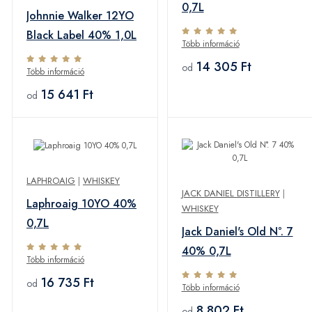
0,7L
Johnnie Walker 12YO
Black Label 40% 1,0L
Több információ
14 305 Ft
od
Több információ
15 641 Ft
od
LAPHROAIG
|
WHISKEY
JACK DANIEL DISTILLERY
|
Laphroaig 10YO 40%
WHISKEY
0,7L
Jack Daniel's Old N°. 7
40% 0,7L
Több információ
16 735 Ft
od
Több információ
8 802 Ft
od