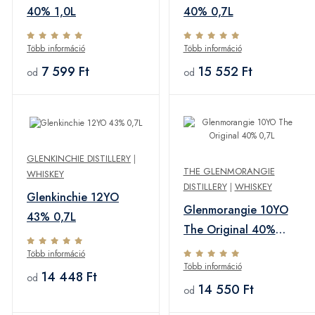
40% 1,0L
40% 0,7L
Több információ
Több információ
7 599 Ft
15 552 Ft
od
od
GLENKINCHIE DISTILLERY
|
THE GLENMORANGIE
WHISKEY
DISTILLERY
|
WHISKEY
Glenkinchie 12YO
Glenmorangie 10YO
43% 0,7L
The Original 40%
0,7L
Több információ
Több információ
14 448 Ft
od
14 550 Ft
od