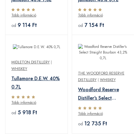
Több információ
Több információ
9 114 Ft
7 154 Ft
od
od
MIDLETON DISTILLERY
|
WHISKEY
THE WOODFORD RESERVE
Tullamore D.E.W. 40%
DISTILLERY
|
WHISKEY
0,7L
Woodford Reserve
Distiller's Select
Több információ
Straight Bourbon
5 918 Ft
od
Több információ
43,2% 0,7L
12 735 Ft
od