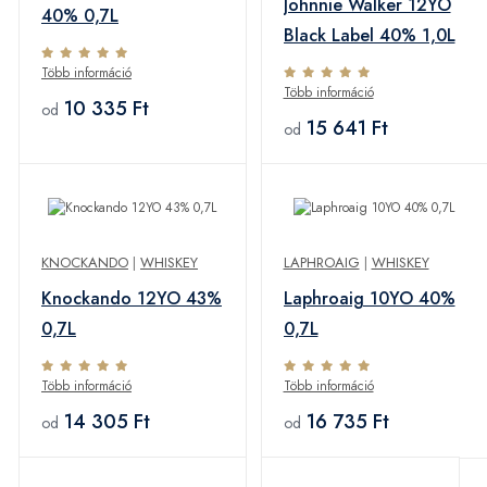
Johnnie Walker 12YO
40% 0,7L
Black Label 40% 1,0L
Több információ
Több információ
10 335 Ft
od
15 641 Ft
od
KNOCKANDO
|
WHISKEY
LAPHROAIG
|
WHISKEY
Knockando 12YO 43%
Laphroaig 10YO 40%
0,7L
0,7L
Több információ
Több információ
14 305 Ft
16 735 Ft
od
od