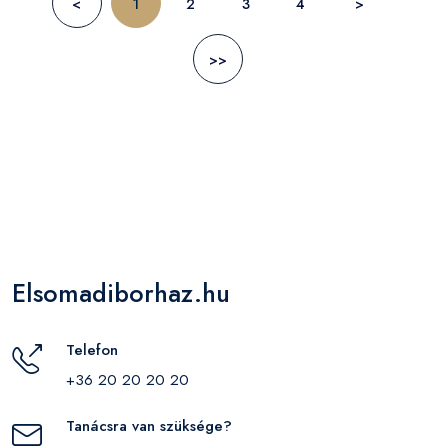
<
1
2
3
4
>
>>
Elsomadiborhaz.hu
Telefon
+36 20 20 20 20
Tanácsra van szüksége?