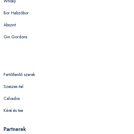
Whisky
Bor Habzóbor
Abszint
Gin Gordons
Fertőtlenítő szerek
Szeszes ital
Calvados
Kávé és tea
Partnerek