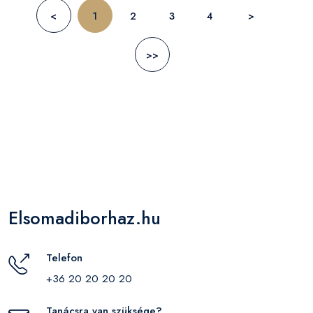
<
1
2
3
4
>
>>
Elsomadiborhaz.hu
Telefon
+36 20 20 20 20
Tanácsra van szüksége?