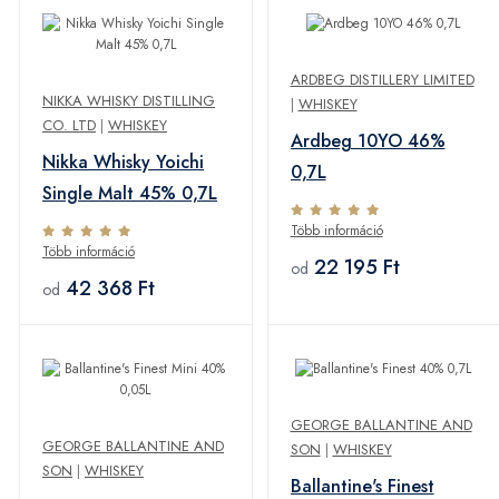
ARDBEG DISTILLERY LIMITED
NIKKA WHISKY DISTILLING
|
WHISKEY
CO. LTD
|
WHISKEY
Ardbeg 10YO 46%
Nikka Whisky Yoichi
0,7L
Single Malt 45% 0,7L
Több információ
Több információ
22 195 Ft
od
42 368 Ft
od
GEORGE BALLANTINE AND
GEORGE BALLANTINE AND
SON
|
WHISKEY
SON
|
WHISKEY
Ballantine's Finest