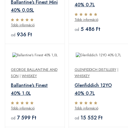
Ballantine's Finest Mini
40% 0,7L
40% 0,05L
Több információ
Több információ
5 486 Ft
od
936 Ft
od
GEORGE BALLANTINE AND
GLENFIDDICH DISTILLERY
|
SON
|
WHISKEY
WHISKEY
Ballantine's Finest
Glenfiddich 12YO
40% 1,0L
40% 0,7L
Több információ
Több információ
7 599 Ft
15 552 Ft
od
od