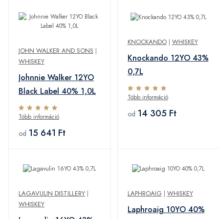
KNOCKANDO
|
WHISKEY
JOHN WALKER AND SONS
|
Knockando 12YO 43%
WHISKEY
0,7L
Johnnie Walker 12YO
Black Label 40% 1,0L
Több információ
14 305 Ft
od
Több információ
15 641 Ft
od
LAGAVULIN DISTILLERY
|
LAPHROAIG
|
WHISKEY
WHISKEY
Laphroaig 10YO 40%