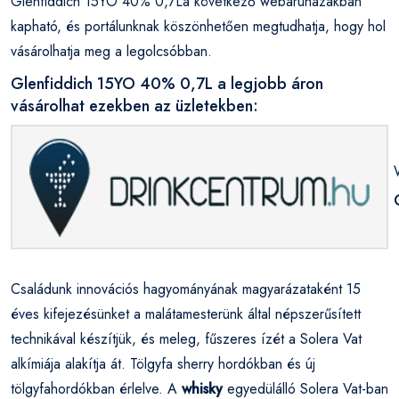
Glenfiddich 15YO 40% 0,7La következő webáruházakban
kapható, és portálunknak köszönhetően megtudhatja, hogy hol
vásárolhatja meg a legolcsóbban.
Glenfiddich 15YO 40% 0,7L a legjobb áron
vásárolhat ezekben az üzletekben:
Családunk innovációs hagyományának magyarázataként 15
éves kifejezésünket a malátamesterünk által népszerűsített
technikával készítjük, és meleg, fűszeres ízét a Solera Vat
alkímiája alakítja át. Tölgyfa sherry hordókban és új
tölgyfahordókban érlelve. A
whisky
egyedülálló Solera Vat-ban