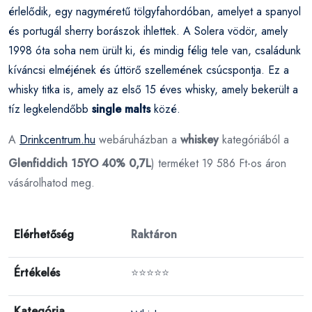
érlelődik, egy nagyméretű tölgyfahordóban, amelyet a spanyol
és portugál sherry borászok ihlettek. A Solera vödör, amely
1998 óta soha nem ürült ki, és mindig félig tele van, családunk
kíváncsi elméjének és úttörő szellemének csúcspontja. Ez a
whisky titka is, amely az első 15 éves whisky, amely bekerült a
tíz legkelendőbb
single malts
közé.
A
Drinkcentrum.hu
webáruházban a
whiskey
kategóriából a
Glenfiddich 15YO 40% 0,7L
) terméket 19 586 Ft-os áron
vásárolhatod meg.
Elérhetőség
Raktáron
Értékelés
⭐⭐⭐⭐⭐
Kategória