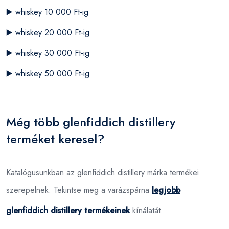
▶️
whiskey 10 000 Ft-ig
▶️
whiskey 20 000 Ft-ig
▶️
whiskey 30 000 Ft-ig
▶️
whiskey 50 000 Ft-ig
Még több glenfiddich distillery
terméket keresel?
Katalógusunkban az glenfiddich distillery márka termékei
szerepelnek. Tekintse meg a varázspárna
legjobb
glenfiddich distillery termékeinek
kínálatát.