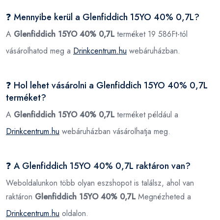
❓ Mennyibe kerül a Glenfiddich 15YO 40% 0,7L?
A
Glenfiddich 15YO 40% 0,7L
terméket 19 586Ft-tól
vásárolhatod meg a
Drinkcentrum.hu
webáruházban.
❓ Hol lehet vásárolni a Glenfiddich 15YO 40% 0,7L
terméket?
A
Glenfiddich 15YO 40% 0,7L
terméket például a
Drinkcentrum.hu
webáruházban vásárolhatja meg.
❓ A Glenfiddich 15YO 40% 0,7L raktáron van?
Weboldalunkon több olyan eszshopot is találsz, ahol van
raktáron
Glenfiddich 15YO 40% 0,7L
Megnézheted a
Drinkcentrum.hu
oldalon.