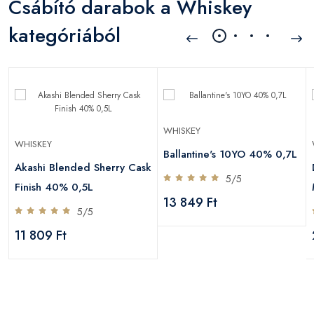
Csábító darabok a Whiskey
kategóriából
WHISKEY
WHISKEY
Ballantine's 10YO 40% 0,7L
Akashi Blended Sherry Cask
5/5
Finish 40% 0,5L
13 849 Ft
5/5
11 809 Ft