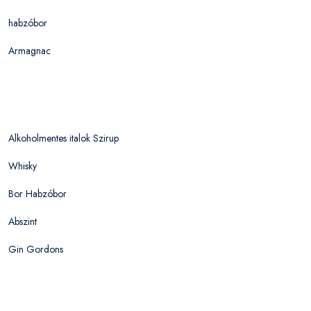
habzóbor
Armagnac
Alkoholmentes italok Szirup
Whisky
Bor Habzóbor
Abszint
Gin Gordons