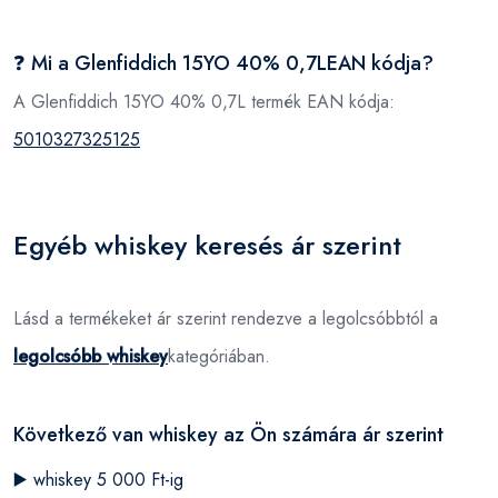
❓ Mi a Glenfiddich 15YO 40% 0,7LEAN kódja?
A Glenfiddich 15YO 40% 0,7L termék EAN kódja:
5010327325125
Egyéb whiskey keresés ár szerint
Lásd a termékeket ár szerint rendezve a legolcsóbbtól a
legolcsóbb whiskey
kategóriában.
Következő van whiskey az Ön számára ár szerint
▶️
whiskey 5 000 Ft-ig