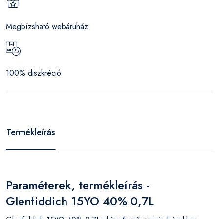
Megbízsható webáruház
100% diszkréció
Termékleírás
Paraméterek, termékleírás -
Glenfiddich 15YO 40% 0,7L