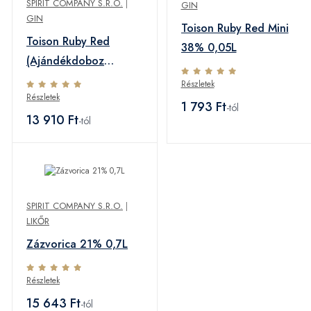
SPIRIT COMPANY S.R.O.
|
GIN
GIN
Toison Ruby Red Mini
Toison Ruby Red
38% 0,05L
(Ajándékdoboz
Exclusive) 38% 0,7L
Részletek
Részletek
1 793 Ft
-tól
13 910 Ft
-tól
SPIRIT COMPANY S.R.O.
|
LIKŐR
Zázvorica 21% 0,7L
Részletek
15 643 Ft
-tól