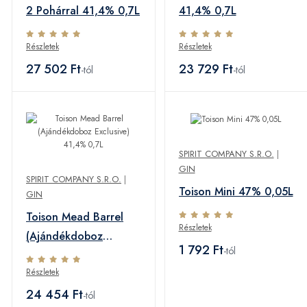
2 Pohárral 41,4% 0,7L
41,4% 0,7L
Részletek
Részletek
27 502 Ft
23 729 Ft
-tól
-tól
SPIRIT COMPANY S.R.O.
|
GIN
SPIRIT COMPANY S.R.O.
|
Toison Mini 47% 0,05L
GIN
Toison Mead Barrel
Részletek
(Ajándékdoboz
1 792 Ft
-tól
Exclusive) 41,4% 0,7L
Részletek
24 454 Ft
-tól