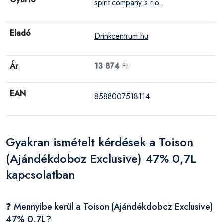
spirit company s.r.o.
Eladó
Drinkcentrum.hu
Ár
13 874
Ft
EAN
8588007518114
Gyakran ismételt kérdések a Toison
(Ajándékdoboz Exclusive) 47% 0,7L
kapcsolatban
❓ Mennyibe kerül a Toison (Ajándékdoboz Exclusive)
47% 0,7L?