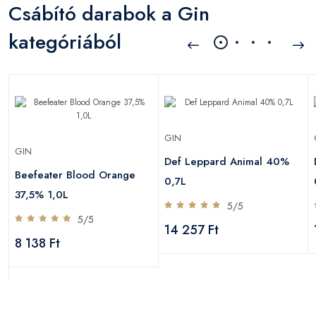
Csábító darabok a Gin
kategóriából
GIN
GIN
Def Leppard Animal 40%
Beefeater Blood Orange
0,7L
37,5% 1,0L
5/5
5/5
14 257 Ft
8 138 Ft