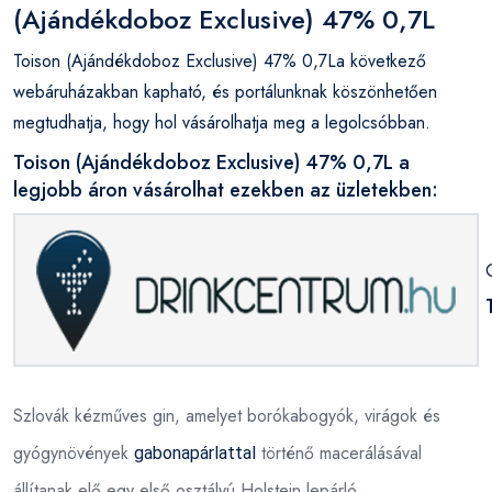
(Ajándékdoboz Exclusive) 47% 0,7L
Toison (Ajándékdoboz Exclusive) 47% 0,7La következő
webáruházakban kapható, és portálunknak köszönhetően
megtudhatja, hogy hol vásárolhatja meg a legolcsóbban.
Toison (Ajándékdoboz Exclusive) 47% 0,7L a
legjobb áron vásárolhat ezekben az üzletekben:
Szlovák kézműves gin, amelyet borókabogyók, virágok és
gyógynövények
történő macerálásával
gabonapárlattal
állítanak elő egy első osztályú Holstein lepárló