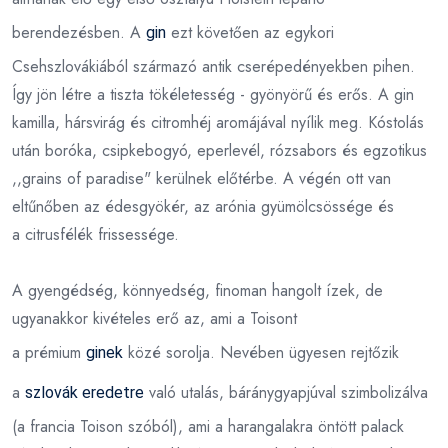
berendezésben. A
ezt követően az egykori
gin
Csehszlovákiából származó antik cserépedényekben pihen.
Így jön létre a tiszta tökéletesség - gyönyörű és erős. A gin
kamilla, hársvirág és citromhéj aromájával nyílik meg. Kóstolás
után boróka, csipkebogyó, eperlevél, rózsabors és egzotikus
,,grains of paradise" kerülnek előtérbe. A végén ott van
eltűnőben az édesgyökér, az arónia gyümölcsössége és
a citrusfélék frissessége.
A gyengédség, könnyedség, finoman hangolt ízek, de
ugyanakkor kivételes erő az, ami a Toisont
a prémium
közé sorolja. Nevében ügyesen rejtőzik
ginek
a
való utalás, báránygyapjúval szimbolizálva
szlovák eredetre
(a francia Toison szóból), ami a harangalakra öntött palack