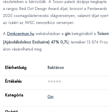
részleteiben is tükröződik. A Toison palack dizájnja megkapta
a rangos Red Dot Design Award díjat, bronzot a Pentawards
2020 csomagolástervezési világversenyen, valamint díjat nyert
az ízéért az IWSC nemzetközi versenyen.
A
Drinkcentrum.hu
webáruházban a
gin
kategóriából a
Toison
(Ajándékdoboz Exclusive) 47% 0,7L
) terméket 13 874 Ft-os
áron vásárolhatod meg.
Elérhetőség
Raktáron
Értékelés
⭐⭐⭐⭐⭐
Kategória
Gin
Gyártó