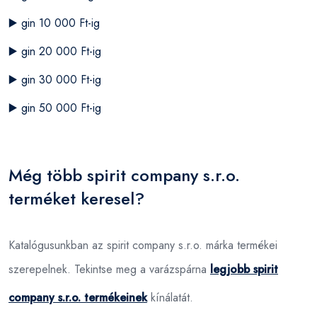
▶️
gin 10 000 Ft-ig
▶️
gin 20 000 Ft-ig
▶️
gin 30 000 Ft-ig
▶️
gin 50 000 Ft-ig
Még több spirit company s.r.o.
terméket keresel?
Katalógusunkban az spirit company s.r.o. márka termékei
szerepelnek. Tekintse meg a varázspárna
legjobb spirit
company s.r.o. termékeinek
kínálatát.