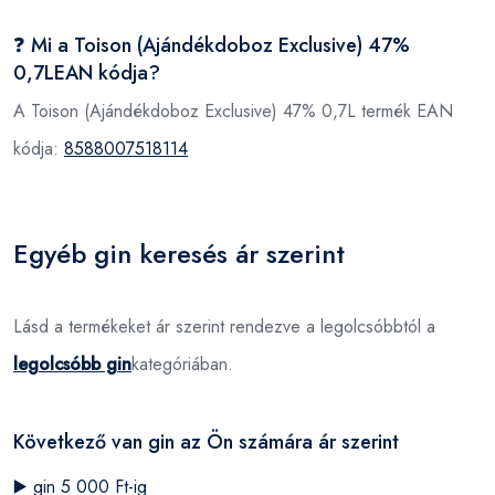
❓ Mi a Toison (Ajándékdoboz Exclusive) 47%
0,7LEAN kódja?
A Toison (Ajándékdoboz Exclusive) 47% 0,7L termék EAN
kódja:
8588007518114
Egyéb gin keresés ár szerint
Lásd a termékeket ár szerint rendezve a legolcsóbbtól a
legolcsóbb gin
kategóriában.
Következő van gin az Ön számára ár szerint
▶️
gin 5 000 Ft-ig