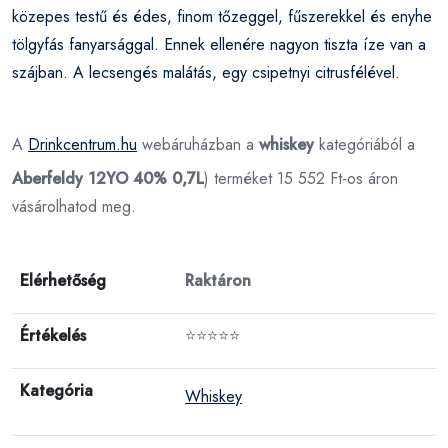
közepes testű és édes, finom tőzeggel, fűszerekkel és enyhe
tölgyfás fanyarsággal. Ennek ellenére nagyon tiszta íze van a
szájban. A lecsengés malátás, egy csipetnyi citrusfélével.
A
Drinkcentrum.hu
webáruházban a
whiskey
kategóriából a
Aberfeldy 12YO 40% 0,7L
) terméket 15 552 Ft-os áron
vásárolhatod meg.
Elérhetőség
Raktáron
Értékelés
⭐⭐⭐⭐⭐
Kategória
Whiskey