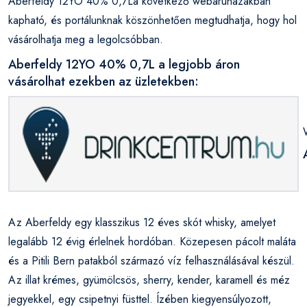
Aberfeldy 12YO 40% 0,7La következő webáruházakban
kapható, és portálunknak köszönhetően megtudhatja, hogy hol
vásárolhatja meg a legolcsóbban.
Aberfeldy 12YO 40% 0,7L a legjobb áron
vásárolhat ezekben az üzletekben:
Az Aberfeldy egy klasszikus 12 éves skót whisky, amelyet
legalább 12 évig érlelnek hordóban. Közepesen pácolt maláta
és a Pitili Bern patakból származó víz felhasználásával készül.
Az illat krémes, gyümölcsös, sherry, kender, karamell és méz
jegyekkel, egy csipetnyi füsttel. Ízében kiegyensúlyozott,