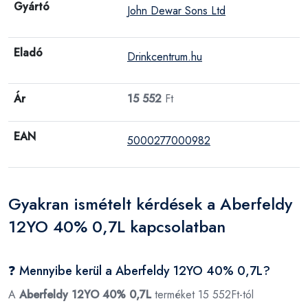
Gyártó
John Dewar Sons Ltd
Eladó
Drinkcentrum.hu
Ár
15 552
Ft
EAN
5000277000982
Gyakran ismételt kérdések a Aberfeldy
12YO 40% 0,7L kapcsolatban
❓ Mennyibe kerül a Aberfeldy 12YO 40% 0,7L?
A
Aberfeldy 12YO 40% 0,7L
terméket 15 552Ft-tól