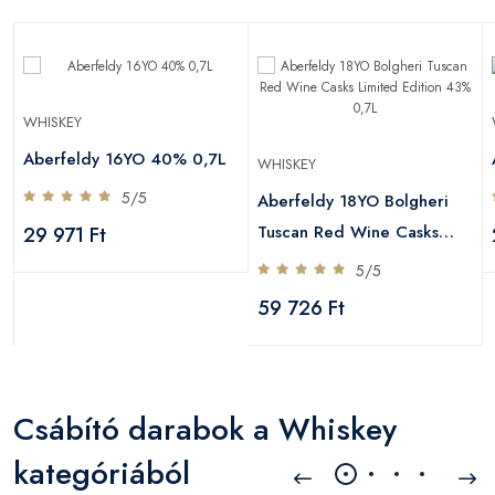
WHISKEY
Aberfeldy 16YO 40% 0,7L
WHISKEY
5/5
Aberfeldy 18YO Bolgheri
Tuscan Red Wine Casks
29 971 Ft
Limited Edition 43% 0,7L
5/5
59 726 Ft
Csábító darabok a Whiskey
kategóriából