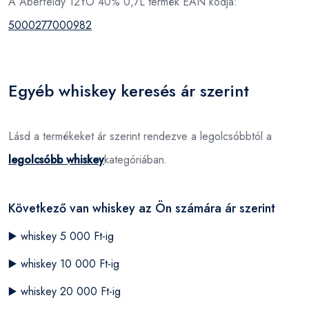
A Aberfeldy 12YO 40% 0,7L termék EAN kódja:
5000277000982
Egyéb whiskey keresés ár szerint
Lásd a termékeket ár szerint rendezve a legolcsóbbtól a
legolcsóbb whiskey
kategóriában.
Következő van whiskey az Ön számára ár szerint
▶️
whiskey 5 000 Ft-ig
▶️
whiskey 10 000 Ft-ig
▶️
whiskey 20 000 Ft-ig