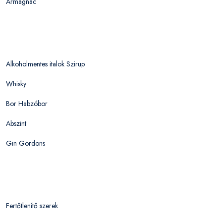
Armagnac
Alkoholmentes italok Szirup
Whisky
Bor Habzóbor
Abszint
Gin Gordons
Fertőtlenítő szerek