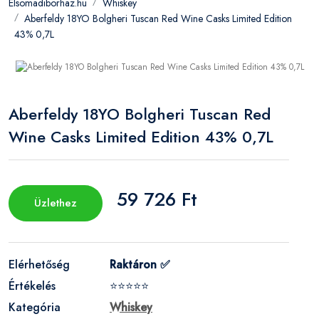
Elsomadiborhaz.hu
Whiskey
Aberfeldy 18YO Bolgheri Tuscan Red Wine Casks Limited Edition
43% 0,7L
Aberfeldy 18YO Bolgheri Tuscan Red
Wine Casks Limited Edition 43% 0,7L
59 726 Ft
Üzlethez
Elérhetőség
Raktáron ✅
Értékelés
⭐⭐⭐⭐⭐
Kategória
Whiskey