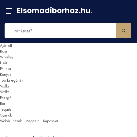
Elsomadiborhaz.hu
.
Ajánlott
Rum
Whiskey
Likőr
Pálinka
Konyak
Top kategóriák
Vodka
Vodka
Pezsgő
Bor
Tequila
Gyártók
Webáruházak
Magazin
Kapcsolat