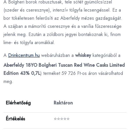
A Bolgheri borok robusztusak, tele sötét gyümölcsízzel
(szeder és cseresznye), intenzív tölgyfa lecsengéssel. Ez a
bor tökéletesen felerősíti az Aberfeldy mézes gazdagságát.
A szájban a mámorító cseresznye és a vanília fűszeressége
jelenik meg. Ezután a zöldbors jegyei bontakoznak ki, finom
lime- és tölgyfa aromákkal.
A
Drinkcentrum.hu
webáruházban a
whiskey
kategóriából a
Aberfeldy 18YO Bolgheri Tuscan Red Wine Casks Limited
Edition 43% 0,7L
) terméket 59 726 Ft-os áron vásárolhatod
meg.
Elérhetőség
Raktáron
Értékelés
⭐⭐⭐⭐⭐