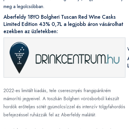
meg a legolcsóbban.
Aberfeldy 18YO Bolgheri Tuscan Red Wine Casks
Limited Edition 43% 0,7L a legjobb áron vásárolhat
ezekben az üzletekben:
2022-es limitált kiadás, tele cseresznyés frangipánkrém
mámorító jegyeivel. A toszkán Bolgheri vörösborból készült
hordók erőteljes sötét gyümölcsízzel és intenzív tölgyfahordós
befejezéssel ruházzák fel az Aberfeldy malátát.