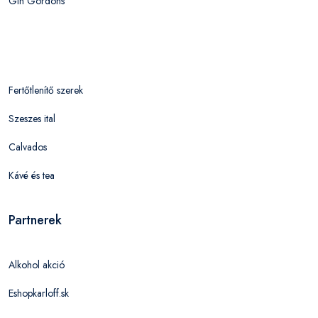
Gin Gordons
Fertőtlenítő szerek
Szeszes ital
Calvados
Kávé és tea
Partnerek
Alkohol akció
Eshopkarloff.sk