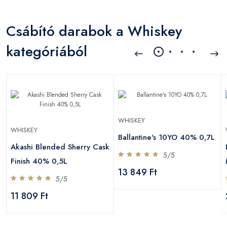
Csábító darabok a Whiskey
kategóriából
WHISKEY
WHISKEY
Ballantine's 10YO 40% 0,7L
Akashi Blended Sherry Cask
5/5
Finish 40% 0,5L
13 849 Ft
5/5
11 809 Ft