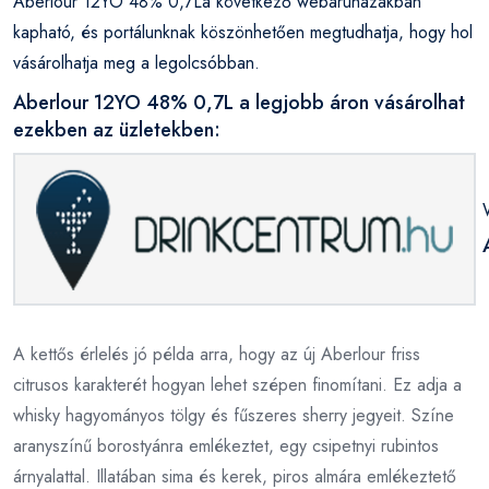
Aberlour 12YO 48% 0,7La következő webáruházakban
kapható, és portálunknak köszönhetően megtudhatja, hogy hol
vásárolhatja meg a legolcsóbban.
Aberlour 12YO 48% 0,7L a legjobb áron vásárolhat
ezekben az üzletekben:
A kettős érlelés jó példa arra, hogy az új Aberlour friss
citrusos karakterét hogyan lehet szépen finomítani. Ez adja a
whisky hagyományos tölgy és fűszeres sherry jegyeit. Színe
aranyszínű borostyánra emlékeztet, egy csipetnyi rubintos
árnyalattal. Illatában sima és kerek, piros almára emlékeztető