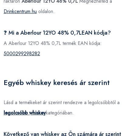
raktáron
Aberlour 12YO 48% 0,7L
Megnézheted a
Drinkcentrum.hu
oldalon.
❓ Mi a Aberlour 12YO 48% 0,7LEAN kódja?
A Aberlour 12YO 48% 0,7L termék EAN kódja:
5000299298282
Egyéb whiskey keresés ár szerint
Lásd a termékeket ár szerint rendezve a legolcsóbbtól a
legolcsóbb whiskey
kategóriában.
Következő van whiskey az Ön számára ár szerint