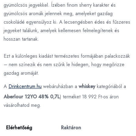
gyümölcsös jegyekkel. Ízében finom sherry karakter és
gyümölcsös aromák jelennek meg, amelyeket gazdag
csokoládé egyensúlyoz ki. A lecsengésben édes és fűszeres
jegyeket találunk, amelyek kellemesen felmelegítenek és
hosszan tartanak.
Ezt a különleges kiadást természetes formájában palackozzák
– nem színezik és nem szűrik le hidegen, hogy megőrizze
gazdag aromáját.
A
Drinkcentrum.hu
webáruházban a
whiskey
kategóriából a
Aberlour 12YO 48% 0,7L
) terméket 18 992 Ft-os áron
vásárolhatod meg.
Elérhetőség
Raktáron