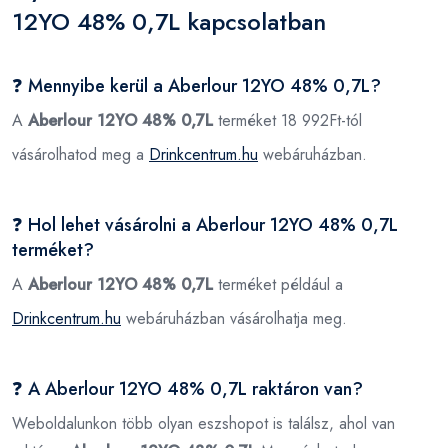
12YO 48% 0,7L kapcsolatban
❓ Mennyibe kerül a Aberlour 12YO 48% 0,7L?
A
Aberlour 12YO 48% 0,7L
terméket 18 992Ft-tól
vásárolhatod meg a
Drinkcentrum.hu
webáruházban.
❓ Hol lehet vásárolni a Aberlour 12YO 48% 0,7L
terméket?
A
Aberlour 12YO 48% 0,7L
terméket például a
Drinkcentrum.hu
webáruházban vásárolhatja meg.
❓ A Aberlour 12YO 48% 0,7L raktáron van?
Weboldalunkon több olyan eszshopot is találsz, ahol van