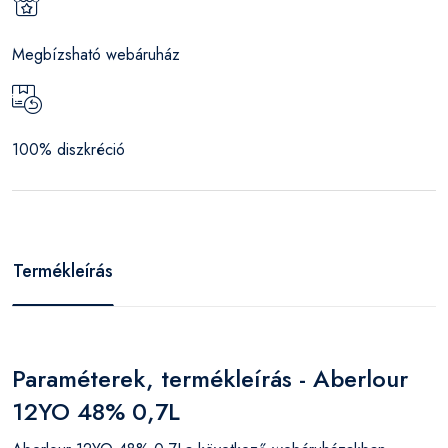
Megbízsható webáruház
100% diszkréció
Termékleírás
Paraméterek, termékleírás - Aberlour
12YO 48% 0,7L