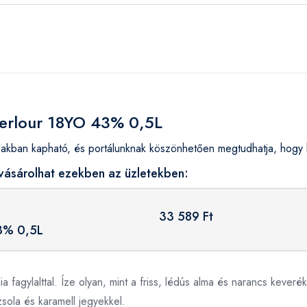
berlour 18YO 43% 0,5L
ban kapható, és portálunknak köszönhetően megtudhatja, hogy h
vásárolhat ezekben az üzletekben:
33 589 Ft
3% 0,5L
a fagylalttal. Íze olyan, mint a friss, lédús alma és narancs keverék
sola és karamell jegyekkel.