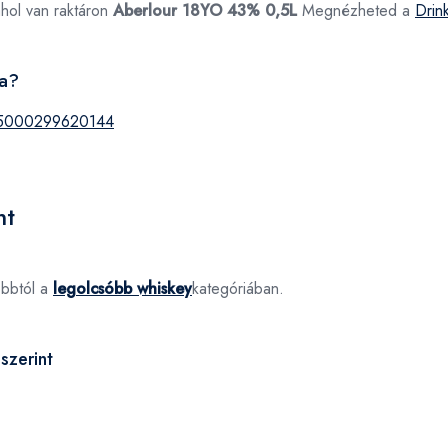
ahol van raktáron
Aberlour 18YO 43% 0,5L
Megnézheted a
Drin
ja?
5000299620144
nt
óbbtól a
legolcsóbb whiskey
kategóriában.
szerint