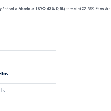
góriából a
Aberlour 18YO 43% 0,5L
) terméket 33 589 Ft-os ár
illery
m.hu