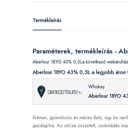
Termékleírás
Paraméterek, termékleírás - A
Aberlour 18YO 43% 0,5La következő webáruházak
Aberlour 18YO 43% 0,5L a legjobb áron 
Whiskey
Aberlour 18YO 4
Krémes, gyümölcsös és mézes illatú, egy kis vaníli
gazdagítva. Az utóíze összetett, csokoládés maz