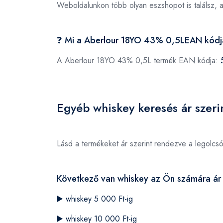
Weboldalunkon több olyan eszshopot is találsz, 
❓ Mi a Aberlour 18YO 43% 0,5LEAN kód
A Aberlour 18YO 43% 0,5L termék EAN kódja:
Egyéb whiskey keresés ár szeri
Lásd a termékeket ár szerint rendezve a legolcs
Következő van whiskey az Ön számára ár 
▶️
whiskey 5 000 Ft-ig
▶️
whiskey 10 000 Ft-ig