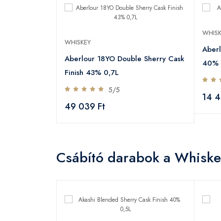
WHISK
WHISKEY
Aberl
Aberlour 18YO Double Sherry Cask
40% 
Finish 43% 0,7L
5/5
14 4
49 039 Ft
Csábító darabok a Whiske