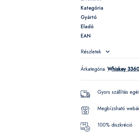
Kategória
Gyártó
Eladó
EAN
Részletek
Árkategória
Whiskey 3360
:
Gyors szállítás eg
Megbízsható webá
100% diszkréció