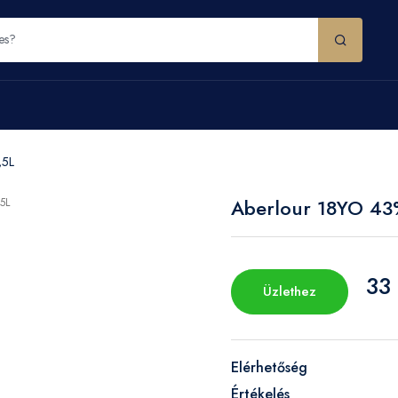
,5L
Aberlour 18YO 43
33
Üzlethez
Elérhetőség
Értékelés