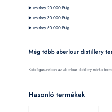
▶️
whiskey 20 000 Ft-ig
▶️
whiskey 30 000 Ft-ig
▶️
whiskey 50 000 Ft-ig
Még több aberlour distillery t
Katalógusunkban az aberlour distillery márka te
Hasonló termékek