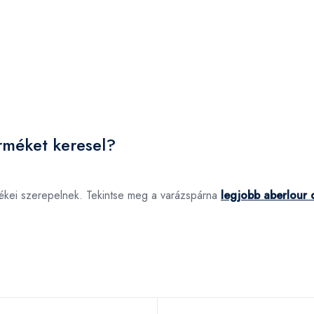
erméket keresel?
rmékei szerepelnek. Tekintse meg a varázspárna
legjobb aberlour d