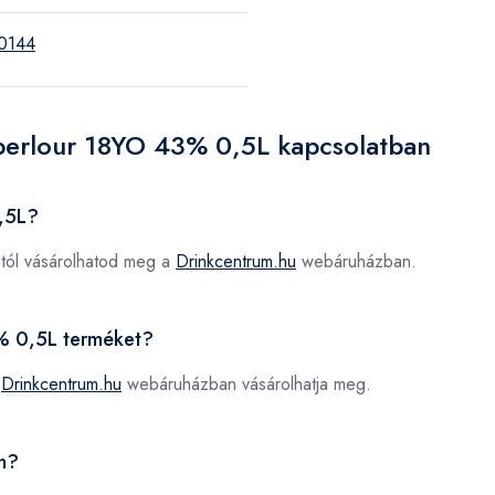
0144
berlour 18YO 43% 0,5L kapcsolatban
,5L?
tól vásárolhatod meg a
Drinkcentrum.hu
webáruházban.
3% 0,5L terméket?
a
Drinkcentrum.hu
webáruházban vásárolhatja meg.
n?