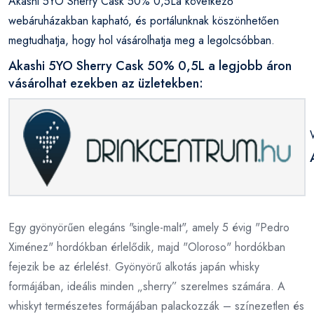
Akashi 5YO Sherry Cask 50% 0,5La következő
webáruházakban kapható, és portálunknak köszönhetően
megtudhatja, hogy hol vásárolhatja meg a legolcsóbban.
Akashi 5YO Sherry Cask 50% 0,5L a legjobb áron
vásárolhat ezekben az üzletekben:
Egy gyönyörűen elegáns "single-malt", amely 5 évig "Pedro
Ximénez" hordókban érlelődik, majd "Oloroso" hordókban
fejezik be az érlelést. Gyönyörű alkotás japán whisky
formájában, ideális minden „sherry” szerelmes számára. A
whiskyt természetes formájában palackozzák – színezetlen és