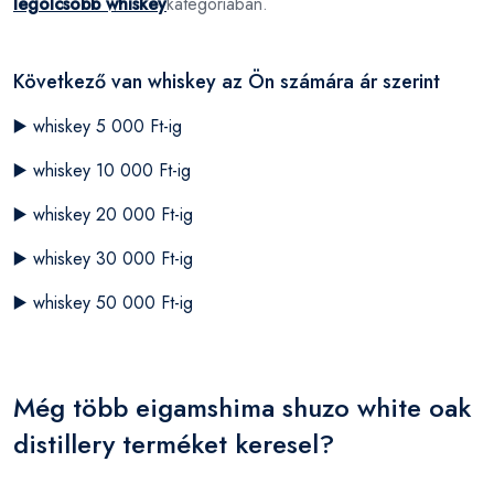
legolcsóbb whiskey
kategóriában.
Következő van whiskey az Ön számára ár szerint
▶️
whiskey 5 000 Ft-ig
▶️
whiskey 10 000 Ft-ig
▶️
whiskey 20 000 Ft-ig
▶️
whiskey 30 000 Ft-ig
▶️
whiskey 50 000 Ft-ig
Még több eigamshima shuzo white oak
distillery terméket keresel?