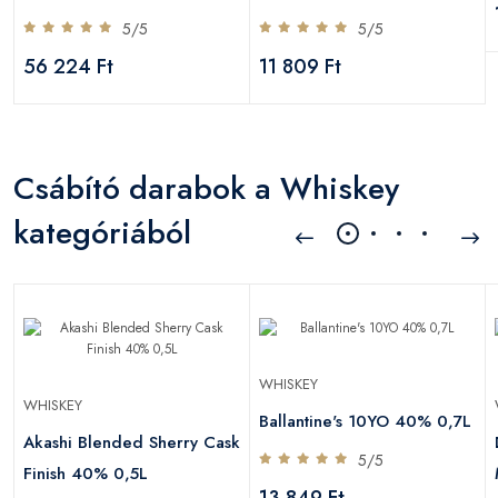
5/5
5/5
56 224 Ft
11 809 Ft
Csábító darabok a Whiskey
kategóriából
WHISKEY
WHISKEY
Ballantine's 10YO 40% 0,7L
Akashi Blended Sherry Cask
5/5
Finish 40% 0,5L
13 849 Ft