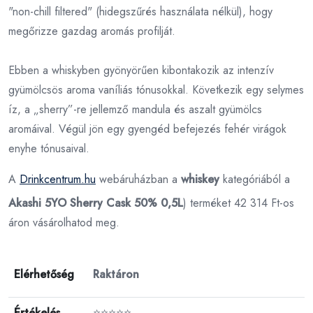
"non-chill filtered" (hidegszűrés használata nélkül), hogy
megőrizze gazdag aromás profilját.
Ebben a whiskyben gyönyörűen kibontakozik az intenzív
gyümölcsös aroma vaníliás tónusokkal. Következik egy selymes
íz, a „sherry”-re jellemző mandula és aszalt gyümölcs
aromáival. Végül jön egy gyengéd befejezés fehér virágok
enyhe tónusaival.
A
Drinkcentrum.hu
webáruházban a
whiskey
kategóriából a
Akashi 5YO Sherry Cask 50% 0,5L
) terméket 42 314 Ft-os
áron vásárolhatod meg.
Elérhetőség
Raktáron
Értékelés
⭐⭐⭐⭐⭐