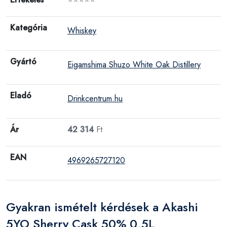
Kategória
Whiskey
Gyártó
Eigamshima Shuzo White Oak Distillery
Eladó
Drinkcentrum.hu
Ár
42 314
Ft
EAN
4969265727120
Gyakran ismételt kérdések a Akashi
5YO Sherry Cask 50% 0,5L