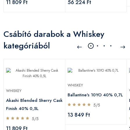
11 809 Ft
56 224 Ft
Csábító darabok a Whiskey
kategóriából
WHISKEY
WHISKEY
Ballantine's 10YO 40% 0,7L
Akashi Blended Sherry Cask
5/5
Finish 40% 0,5L
13 849 Ft
5/5
11 809 Ft