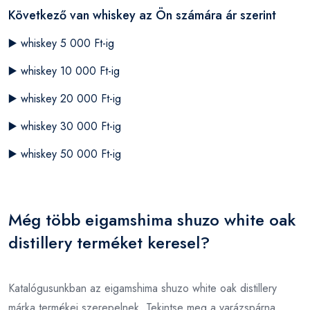
Következő van whiskey az Ön számára ár szerint
▶️
whiskey 5 000 Ft-ig
▶️
whiskey 10 000 Ft-ig
▶️
whiskey 20 000 Ft-ig
▶️
whiskey 30 000 Ft-ig
▶️
whiskey 50 000 Ft-ig
Még több eigamshima shuzo white oak
distillery terméket keresel?
Katalógusunkban az eigamshima shuzo white oak distillery
márka termékei szerepelnek. Tekintse meg a varázspárna