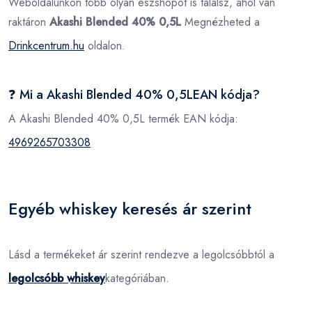
Weboldalunkon több olyan eszshopot is találsz, ahol van
raktáron
Akashi Blended 40% 0,5L
Megnézheted a
Drinkcentrum.hu
oldalon.
❓ Mi a Akashi Blended 40% 0,5LEAN kódja?
A Akashi Blended 40% 0,5L termék EAN kódja:
4969265703308
Egyéb whiskey keresés ár szerint
Lásd a termékeket ár szerint rendezve a legolcsóbbtól a
legolcsóbb whiskey
kategóriában.