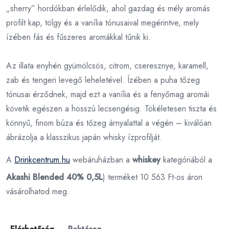
„sherry” hordókban érlelődik, ahol gazdag és mély aromás
profilt kap, tölgy és a vanília tónusaival megérintve, mely
ízében fás és fűszeres aromákkal tűnik ki.
Az illata enyhén gyümölcsös, citrom, cseresznye, karamell,
zab és tengeri levegő leheletével. Ízében a puha tőzeg
tónusai érződnek, majd ezt a vanília és a fenyőmag aromái
követik egészen a hosszú lecsengésig. Tökéletesen tiszta és
könnyű, finom búza és tőzeg árnyalattal a végén – kiválóan
ábrázolja a klasszikus japán whisky ízprofilját.
A
Drinkcentrum.hu
webáruházban a
whiskey
kategóriából a
Akashi Blended 40% 0,5L
) terméket 10 563 Ft-os áron
vásárolhatod meg.