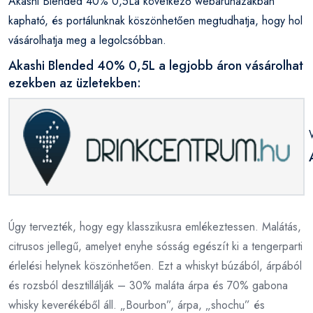
Akashi Blended 40% 0,5La következő webáruházakban
kapható, és portálunknak köszönhetően megtudhatja, hogy hol
vásárolhatja meg a legolcsóbban.
Akashi Blended 40% 0,5L a legjobb áron vásárolhat
ezekben az üzletekben:
Úgy tervezték, hogy egy klasszikusra emlékeztessen. Malátás,
citrusos jellegű, amelyet enyhe sósság egészít ki a tengerparti
érlelési helynek köszönhetően. Ezt a whiskyt búzából, árpából
és rozsból desztillálják – 30% maláta árpa és 70% gabona
whisky keverékéből áll. „Bourbon”, árpa, „shochu” és