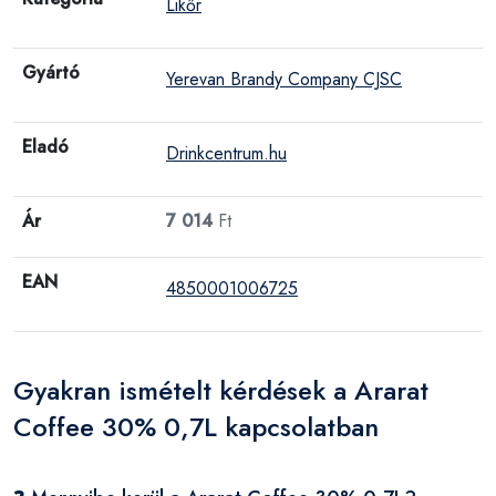
Likőr
Gyártó
Yerevan Brandy Company CJSC
Eladó
Drinkcentrum.hu
Ár
7 014
Ft
EAN
4850001006725
Gyakran ismételt kérdések a Ararat
Coffee 30% 0,7L kapcsolatban