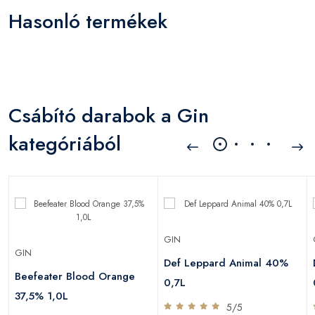
Hasonló termékek
Csábító darabok a Gin
kategóriából
GIN
GIN
Def Leppard Animal 40%
Beefeater Blood Orange
0,7L
37,5% 1,0L
5/5