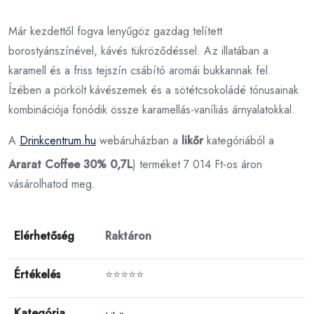
Már kezdettől fogva lenyűgöz gazdag telített
borostyánszínével, kávés tükröződéssel. Az illatában a
karamell és a friss tejszín csábító aromái bukkannak fel.
Ízében a pörkölt kávészemek és a sötétcsokoládé tónusainak
kombinációja fonódik össze karamellás-vaníliás árnyalatokkal.
A
Drinkcentrum.hu
webáruházban a
likőr
kategóriából a
Ararat Coffee 30% 0,7L
) terméket 7 014 Ft-os áron
vásárolhatod meg.
Elérhetőség
Raktáron
Értékelés
⭐⭐⭐⭐⭐
Kategória