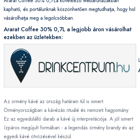
Ararat Coffee 30% 0,7La következő webáruházakban
kapható, és portálunknak köszönhetően megtudhatja, hogy hol
vásárolhatja meg a legolcsóbban.
Ararat Coffee 30% 0,7L a legjobb áron vásárolhat
ezekben az üzletekben:
Az örmény kávé az ország határain túl is ismert.
Örményországban a kávézás rituálé és nemzeti hagyomány.
Ez az egyedülálló darab a kávé új interpretációja. A jól ismert
ízpáros megújult formában - a legendás örmény brandy és az
egyedi kávé ötvözésével készül.