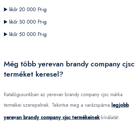
▶️
likőr 20 000 Ft-ig
▶️
likőr 30 000 Ft-ig
▶️
likőr 50 000 Ft-ig
Még több yerevan brandy company cjsc
terméket keresel?
Katalógusunkban az yerevan brandy company cjsc márka
termékei szerepelnek. Tekintse meg a varázspárna
legjobb
yerevan brandy company cjsc termékeinek
kínálatát.