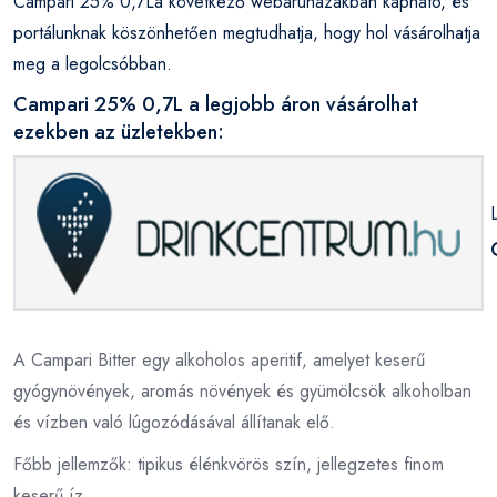
Campari 25% 0,7La következő webáruházakban kapható, és
portálunknak köszönhetően megtudhatja, hogy hol vásárolhatja
meg a legolcsóbban.
Campari 25% 0,7L a legjobb áron vásárolhat
ezekben az üzletekben:
A Campari Bitter egy alkoholos aperitif, amelyet keserű
gyógynövények, aromás növények és gyümölcsök alkoholban
és vízben való lúgozódásával állítanak elő.
Főbb jellemzők: tipikus élénkvörös szín, jellegzetes finom
keserű íz.