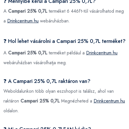
❓ Mennyibe kerül a Campari 25% 0,7L?
A
Campari 25% 0,7L
terméket 6 446Ft-tól vásárolhatod meg
a
Drinkcentrum.hu
webáruházban.
❓ Hol lehet vásárolni a Campari 25% 0,7L terméket?
A
Campari 25% 0,7L
terméket például a
Drinkcentrum.hu
webáruházban vásárolhatja meg.
❓ A Campari 25% 0,7L raktáron van?
Weboldalunkon több olyan eszshopot is találsz, ahol van
raktáron
Campari 25% 0,7L
Megnézheted a
Drinkcentrum.hu
oldalon.