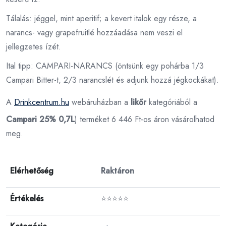
Tálalás: jéggel, mint aperitif; a kevert italok egy része, a
narancs- vagy grapefruitlé hozzáadása nem veszi el
jellegzetes ízét.
Ital tipp: CAMPARI-NARANCS (öntsünk egy pohárba 1/3
Campari Bitter-t, 2/3 narancslét és adjunk hozzá jégkockákat).
A
Drinkcentrum.hu
webáruházban a
likőr
kategóriából a
Campari 25% 0,7L
) terméket 6 446 Ft-os áron vásárolhatod
meg.
Elérhetőség
Raktáron
Értékelés
⭐⭐⭐⭐⭐