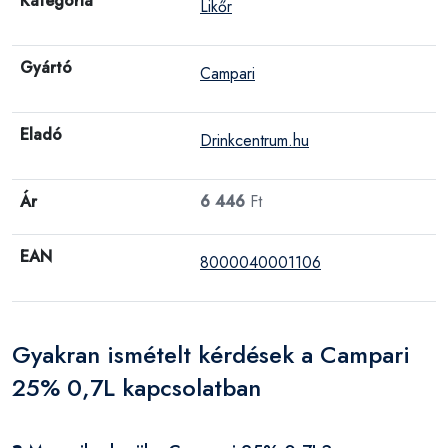
Kategória
Likőr
Gyártó
Campari
Eladó
Drinkcentrum.hu
Ár
6 446
Ft
EAN
8000040001106
Gyakran ismételt kérdések a Campari
25% 0,7L kapcsolatban