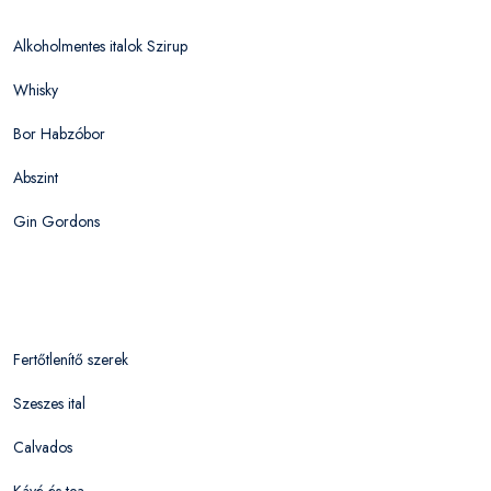
Alkoholmentes italok Szirup
Whisky
Bor Habzóbor
Abszint
Gin Gordons
Fertőtlenítő szerek
Szeszes ital
Calvados
Kávé és tea