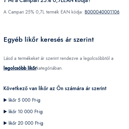
❓ Mi a Campari 25% 0,7LEAN kódja?
A Campari 25% 0,7L termék EAN kódja:
8000040001106
Egyéb likőr keresés ár szerint
Lásd a termékeket ár szerint rendezve a legolcsóbbtól a
legolcsóbb likőr
kategóriában.
Következő van likőr az Ön számára ár szerint
▶️
likőr 5 000 Ft-ig
▶️
likőr 10 000 Ft-ig
▶️
likőr 20 000 Ft-ig