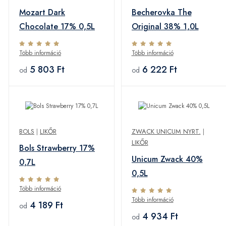
Mozart Dark
Becherovka The
Chocolate 17% 0,5L
Original 38% 1,0L
Több információ
Több információ
5 803 Ft
6 222 Ft
od
od
BOLS
|
LIKŐR
ZWACK UNICUM NYRT.
|
LIKŐR
Bols Strawberry 17%
Unicum Zwack 40%
0,7L
0,5L
Több információ
Több információ
4 189 Ft
od
4 934 Ft
od