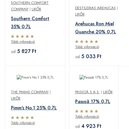
SOUTHERN COMFORT
DESTILERIAS AREHUCAS
|
COMPANY
|
LIKŐR
LIKŐR
Southern Comfort
Arehucas Ron Miel
35% 0,7L
Guanche 20% 0,7L
Több információ
Több információ
5 827 Ft
od
5 033 Ft
od
THE PIMMS COMPANY
|
PASSOÃ S.A.S.
|
LIKŐR
LIKŐR
Passoã 17% 0,7L
Pimm's No.1 25% 0,7L
Több információ
Több információ
4 923 Ft
od