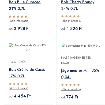
Bols Blue Curacao
Bols Cherry Brandy
21% 0,7L
24% 0,7L
Több információ
Több információ
3 928 Ft
4 326 Ft
od
od
MAST JÄGERMEISTER
|
BOLS
|
LIKŐR
LIKŐR
Bols Crème de Cassis
Jägermeister Mini 35%
17% 0,7L
0,04L
Több információ
Több információ
4 454 Ft
774 Ft
od
od