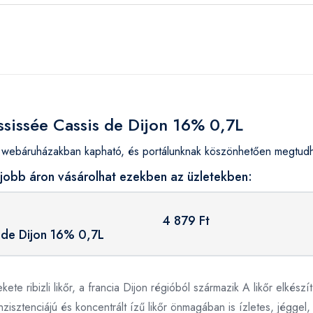
ssissée Cassis de Dijon 16% 0,7L
webáruházakban kapható, és portálunknak köszönhetően megtudhat
gjobb áron vásárolhat ezekben az üzletekben:
4 879 Ft
 de Dijon 16% 0,7L
te ribizli likőr, a francia Dijon régióból származik A likőr elké
zisztenciájú és koncentrált ízű likőr önmagában is ízletes, jéggel