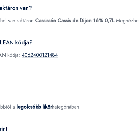
raktáron van?
ahol van raktáron
Cassissée Cassis de Dijon 16% 0,7L
Megnézhe
,7LEAN kódja?
EAN kódja:
4062400121484
óbbtól a
legolcsóbb likőr
kategóriában.
int