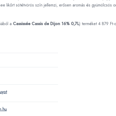
see likőrt sötétvörös szín jellemzi, erősen aromás és gyümölcsös or
iából a
Cassissée Cassis de Dijon 16% 0,7L
) terméket 4 879 Ft-
uyot
m.hu