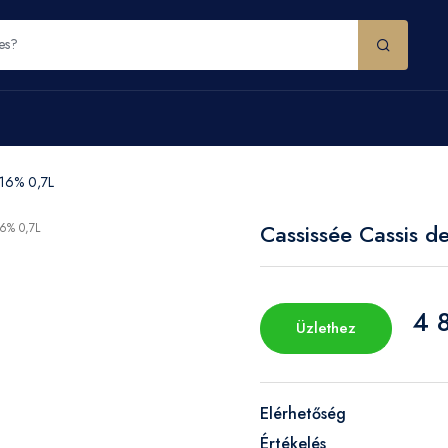
 16% 0,7L
Cassissée Cassis d
4 
Üzlethez
Elérhetőség
Értékelés