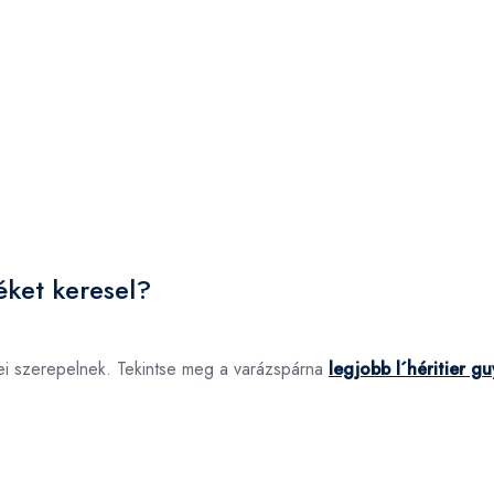
éket keresel?
kei szerepelnek. Tekintse meg a varázspárna
legjobb l´héritier g