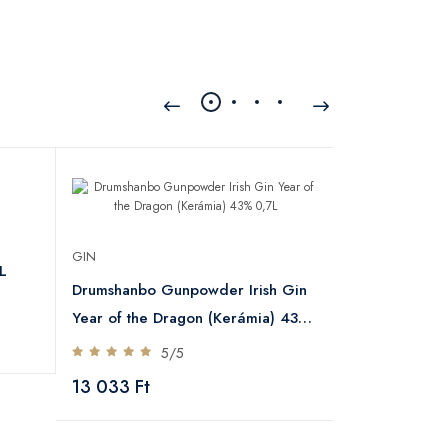
GIN
GIN
L
Generous 44
Drumshanbo Gunpowder Irish Gin
5
Year of the Dragon (Kerámia) 43%
13 237 Ft
0,7L
5/5
13 033 Ft