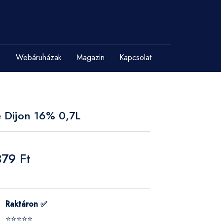
Webáruházak
Magazin
Kapcsolat
e Dijon 16% 0,7L
879 Ft
Raktáron ✅
⭐⭐⭐⭐⭐