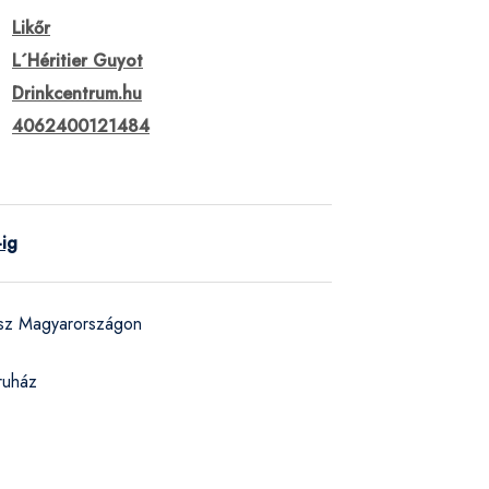
Likőr
L´Héritier Guyot
Drinkcentrum.hu
4062400121484
-ig
ész Magyarországon
ruház