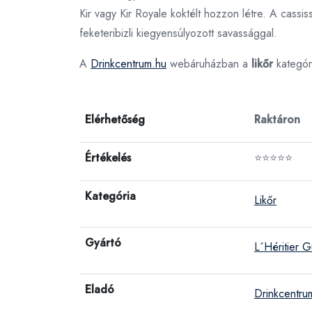
Kir vagy Kir Royale koktélt hozzon létre. A cassis
feketeribizli kiegyensúlyozott savassággal.
A
Drinkcentrum.hu
webáruházban a
likőr
kategór
Elérhetőség
Raktáron
Értékelés
⭐⭐⭐⭐⭐
Kategória
Likőr
Gyártó
L´Héritier G
Eladó
Drinkcentru