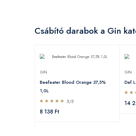
Csábító darabok a Gin kat
GIN
GIN
Beefeater Blood Orange 37,5%
Def 
jándékdoboz
1,0L
5/5
14 2
8 138 Ft