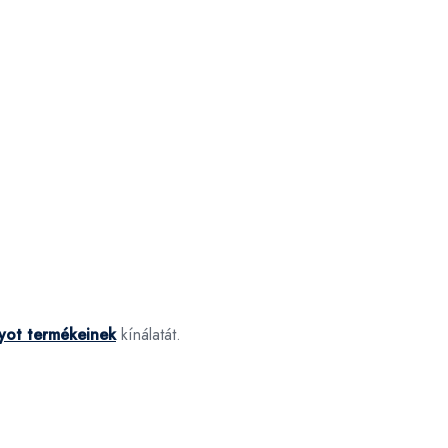
uyot termékeinek
kínálatát.