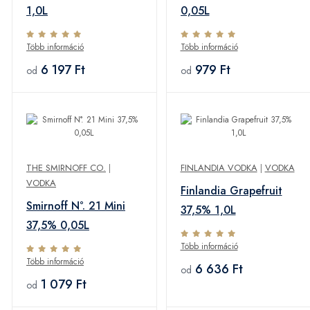
1,0L
0,05L
Több információ
Több információ
6 197 Ft
979 Ft
od
od
THE SMIRNOFF CO.
|
FINLANDIA VODKA
|
VODKA
VODKA
Finlandia Grapefruit
Smirnoff N°. 21 Mini
37,5% 1,0L
37,5% 0,05L
Több információ
Több információ
6 636 Ft
od
1 079 Ft
od