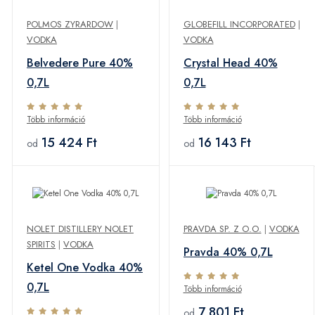
POLMOS ZYRARDOW
|
GLOBEFILL INCORPORATED
|
VODKA
VODKA
Belvedere Pure 40%
Crystal Head 40%
0,7L
0,7L
Több információ
Több információ
15 424 Ft
16 143 Ft
od
od
NOLET DISTILLERY NOLET
PRAVDA SP. Z O.O.
|
VODKA
SPIRITS
|
VODKA
Pravda 40% 0,7L
Ketel One Vodka 40%
0,7L
Több információ
7 801 Ft
od