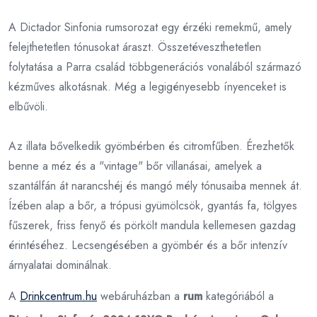
A Dictador Sinfonia rumsorozat egy érzéki remekmű, amely
felejthetetlen tónusokat áraszt. Összetéveszthetetlen
folytatása a Parra család többgenerációs vonalából származó
kézműves alkotásnak. Még a legigényesebb ínyenceket is
elbűvöli.
Az illata bővelkedik gyömbérben és citromfűben. Érezhetők
benne a méz és a "vintage" bőr villanásai, amelyek a
szantálfán át narancshéj és mangó mély tónusaiba mennek át.
Ízében alap a bőr, a trópusi gyümölcsök, gyantás fa, tölgyes
fűszerek, friss fenyő és pörkölt mandula kellemesen gazdag
érintéséhez. Lecsengésében a gyömbér és a bőr intenzív
árnyalatai dominálnak.
A
Drinkcentrum.hu
webáruházban a
rum
kategóriából a