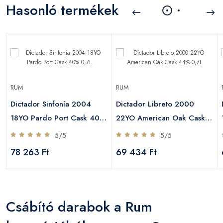
Hasonló termékek
RUM
RUM
Dictador Sinfonía 2004
Dictador Libreto 2000
%
18YO Pardo Port Cask 40%
22YO American Oak Cask
0,7L
44% 0,7L
5/5
5/5
78 263 Ft
69 434 Ft
Csábító darabok a Rum