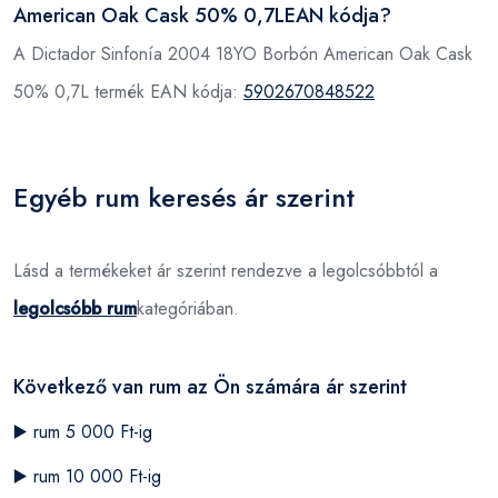
American Oak Cask 50% 0,7LEAN kódja?
A Dictador Sinfonía 2004 18YO Borbón American Oak Cask
50% 0,7L termék EAN kódja:
5902670848522
Egyéb rum keresés ár szerint
Lásd a termékeket ár szerint rendezve a legolcsóbbtól a
legolcsóbb rum
kategóriában.
Következő van rum az Ön számára ár szerint
▶️
rum 5 000 Ft-ig
▶️
rum 10 000 Ft-ig