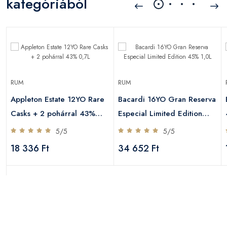
kategóriából
RUM
RUM
Appleton Estate 12YO Rare
Bacardi 16YO Gran Reserva
Casks + 2 pohárral 43%
Especial Limited Edition
0,7L
45% 1,0L
5/5
5/5
18 336 Ft
34 652 Ft