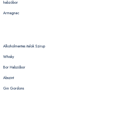
habzóbor
Armagnac
Alkoholmentes italok Szirup
Whisky
Bor Habzóbor
Abszint
Gin Gordons