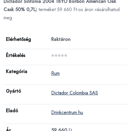
Dictador Sinfonía 2004 18YO Borbón American Oak
Cask 50% 0,7L
) terméket 59 660 Ft-os áron vásárolhatod
meg.
Elérhetőség
Raktáron
Értékelés
⭐⭐⭐⭐⭐
Kategória
Rum
Gyártó
Dictador Colombia SAS
Eladó
Drinkcentrum.hu
Ár
59 660
Ft