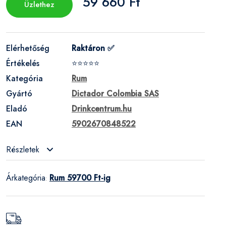
59 660 Ft
Üzlethez
Elérhetőség
Raktáron ✅
Értékelés
⭐⭐⭐⭐⭐
Kategória
Rum
Gyártó
Dictador Colombia SAS
Eladó
Drinkcentrum.hu
EAN
5902670848522
Részletek
Árkategória
Rum 59700 Ft-ig
: