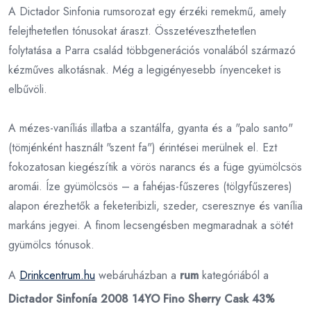
A Dictador Sinfonia rumsorozat egy érzéki remekmű, amely
felejthetetlen tónusokat áraszt. Összetéveszthetetlen
folytatása a Parra család többgenerációs vonalából származó
kézműves alkotásnak. Még a legigényesebb ínyenceket is
elbűvöli.
A mézes-vaníliás illatba a szantálfa, gyanta és a "palo santo"
(tömjénként használt "szent fa") érintései merülnek el. Ezt
fokozatosan kiegészítik a vörös narancs és a füge gyümölcsös
aromái. Íze gyümölcsös – a fahéjas-fűszeres (tölgyfűszeres)
alapon érezhetők a feketeribizli, szeder, cseresznye és vanília
markáns jegyei. A finom lecsengésben megmaradnak a sötét
gyümölcs tónusok.
A
Drinkcentrum.hu
webáruházban a
rum
kategóriából a
Dictador Sinfonía 2008 14YO Fino Sherry Cask 43%