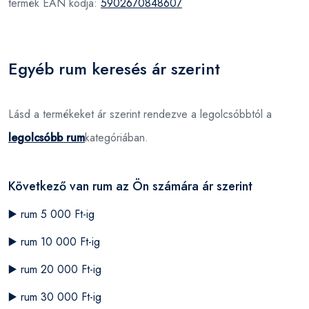
termék EAN kódja:
5902670848607
Egyéb rum keresés ár szerint
Lásd a termékeket ár szerint rendezve a legolcsóbbtól a
legolcsóbb rum
kategóriában.
Következő van rum az Ön számára ár szerint
▶️
rum 5 000 Ft-ig
▶️
rum 10 000 Ft-ig
▶️
rum 20 000 Ft-ig
▶️
rum 30 000 Ft-ig