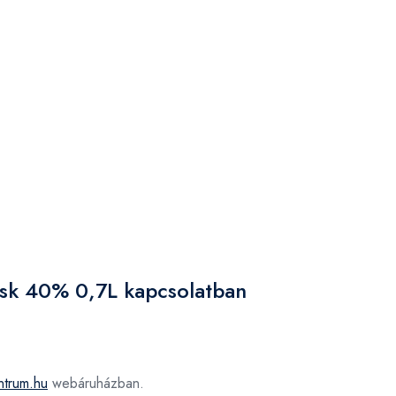
ask 40% 0,7L kapcsolatban
ntrum.hu
webáruházban.