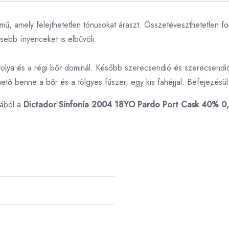
ű, amely felejthetetlen tónusokat áraszt. Összetéveszthetetlen fo
ebb ínyenceket is elbűvöli.
, datolya és a régi bőr dominál. Később szerecsendió és szerecsend
tő benne a bőr és a tölgyes fűszer, egy kis fahéjjal. Befejezésül a
iából a
Dictador Sinfonía 2004 18YO Pardo Port Cask 40% 0