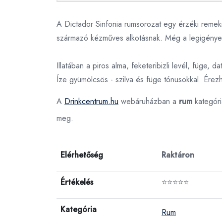
A Dictador Sinfonia rumsorozat egy érzéki remekm
származó kézműves alkotásnak. Még a legigényes
Illatában a piros alma, feketeribizli levél, füge
Íze gyümölcsös - szilva és füge tónusokkal. Érezhe
A
Drinkcentrum.hu
webáruházban a
rum
kategór
meg.
Elérhetőség
Raktáron
Értékelés
⭐⭐⭐⭐⭐
Kategória
Rum