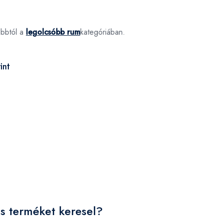
óbbtól a
legolcsóbb rum
kategóriában.
int
s terméket keresel?