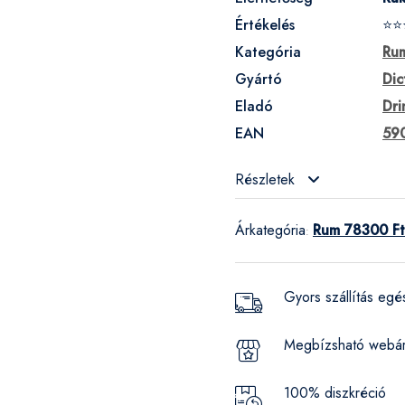
Értékelés
⭐⭐
Kategória
Ru
Gyártó
Dic
Eladó
Dri
EAN
59
Részletek
Árkategória
Rum 78300 Ft
:
Gyors szállítás eg
Megbízsható webá
100% diszkréció