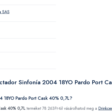
a SAS
ictador Sinfonía 2004 18YO Pardo Port C
004 18YO Pardo Port Cask 40% 0,7L?
Cask 40% 0,7L
terméket 78 263Ft-tól vásárolhatod meg a
Drinkce