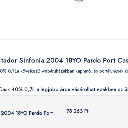
ictador Sinfonía 2004 18YO Pardo Port C
0% 0,7La következő webáruházakban kapható, és portálunknak kös
Cask 40% 0,7L a legjobb áron vásárolhat ezekben az ü
78 263 Ft
a 2004 18YO Pardo Port