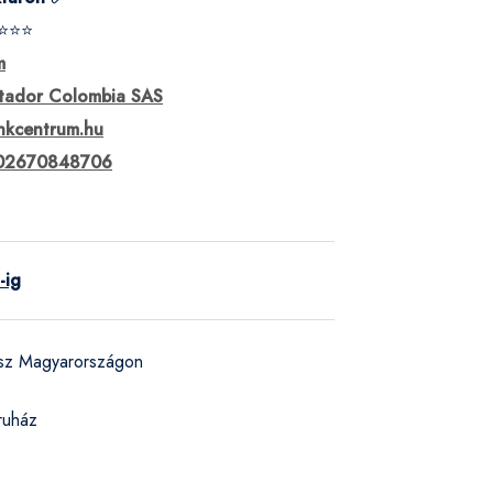
⭐⭐⭐
m
tador Colombia SAS
nkcentrum.hu
02670848706
-ig
ész Magyarországon
ruház