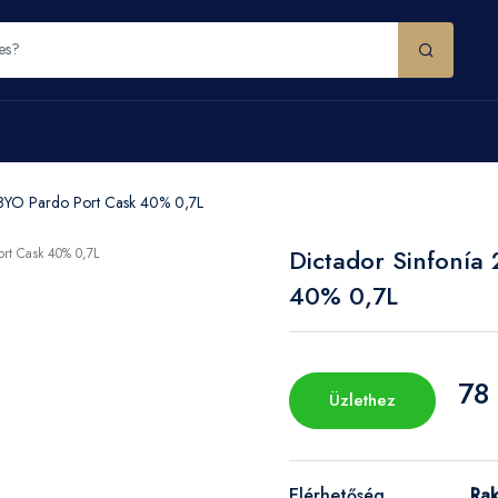
18YO Pardo Port Cask 40% 0,7L
Dictador Sinfonía
40% 0,7L
78
Üzlethez
Elérhetőség
Ra