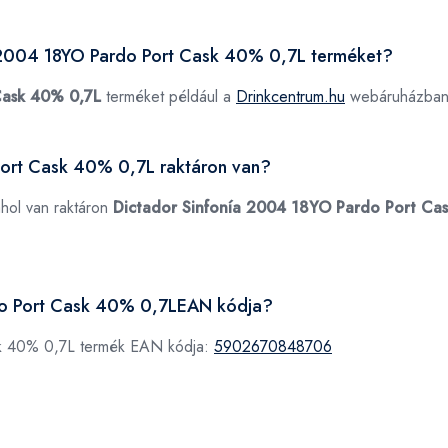
ía 2004 18YO Pardo Port Cask 40% 0,7L terméket?
Cask 40% 0,7L
terméket például a
Drinkcentrum.hu
webáruházban 
Port Cask 40% 0,7L raktáron van?
ahol van raktáron
Dictador Sinfonía 2004 18YO Pardo Port Ca
rdo Port Cask 40% 0,7LEAN kódja?
sk 40% 0,7L termék EAN kódja:
5902670848706