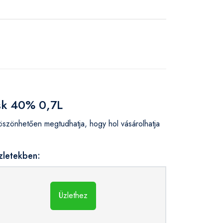
ask 40% 0,7L
zönhetően megtudhatja, hogy hol vásárolhatja
zletekben:
Üzlethez