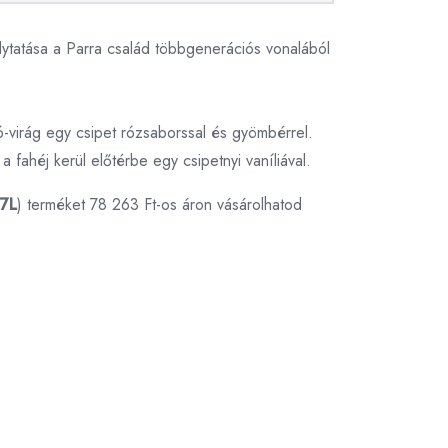
lytatása a Parra család többgenerációs vonalából
ió-virág egy csipet rózsaborssal és gyömbérrel.
 fahéj kerül előtérbe egy csipetnyi vaníliával.
,7L
) terméket 78 263 Ft-os áron vásárolhatod