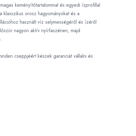
magas keményítőtartalommal és egyedi ízprofillal
 a klasszikus orosz hagyományokat és a
lációhoz használt víz selymességéről és ízéről
először nagyon aktív nyírfaszénen, majd
.
inden cseppjéért készek garanciát vállalni és