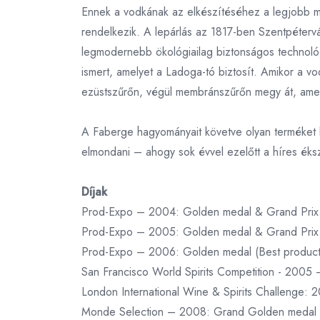
Ennek a vodkának az elkészítéséhez a legjobb min
rendelkezik. A lepárlás az 1817-ben Szentpéterv
legmodernebb ökológiailag biztonságos technológ
ismert, amelyet a Ladoga-tó biztosít. Amikor a v
ezüstszűrőn, végül membránszűrőn megy át, amely 
A Faberge hagyományait követve olyan terméket ké
elmondani – ahogy sok évvel ezelőtt a híres éks
Díjak
Prod-Expo – 2004: Golden medal & Grand Prix
Prod-Expo – 2005: Golden medal & Grand Prix 
Prod-Expo – 2006: Golden medal (Best produc
San Francisco World Spirits Competition - 200
London International Wine & Spirits Challenge:
Monde Selection – 2008: Grand Golden medal 