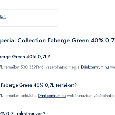
154
mperial Collection Faberge Green 40% 0,7
Faberge Green 40% 0,7L?
7L
terméket 530 359Ft-tól vásárolhatod meg a
Drinkcentrum.hu
we
ion Faberge Green 40% 0,7L terméket?
7L
terméket például a
Drinkcentrum.hu
webáruházban vásárolhatja
0% 0,7L raktáron van?