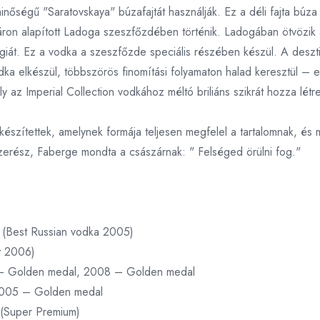
őségű "Saratovskaya" búzafajtát használják. Ez a déli fajta búza 
áron alapított Ladoga szeszfőzdében történik. Ladogában ötvözik
iát. Ez a vodka a szeszfőzde speciális részében készül. A desztil
odka elkészül, többszörös finomítási folyamaton halad keresztül – 
az Imperial Collection vodkához méltó briliáns szikrát hozza létre
szítettek, amelynek formája teljesen megfelel a tartalomnak, és m
zerész, Faberge mondta a császárnak: " Felséged örülni fog."
(Best Russian vodka 2005)
t 2006)
5 – Golden medal, 2008 – Golden medal
 2005 – Golden medal
(Super Premium)