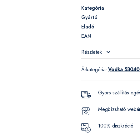
Kategória
Gyártó
Eladó
EAN
Részletek
Árkategória
Vodka 530400
:
Gyors szállítás eg
Megbízsható webá
100% diszkréció