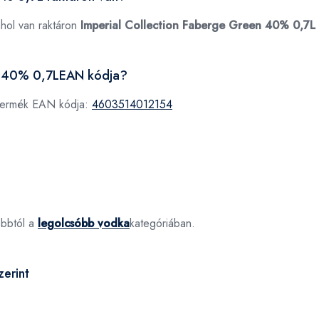
ahol van raktáron
Imperial Collection Faberge Green 40% 0,7L
en 40% 0,7LEAN kódja?
 termék EAN kódja:
4603514012154
óbbtól a
legolcsóbb vodka
kategóriában.
erint