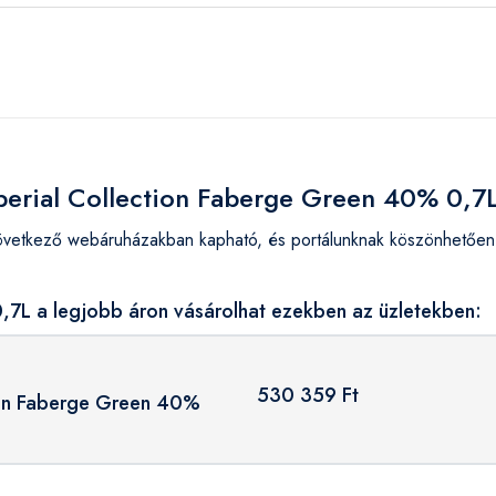
mperial Collection Faberge Green 40% 0,7
vetkező webáruházakban kapható, és portálunknak köszönhetően 
,7L a legjobb áron vásárolhat ezekben az üzletekben:
530 359 Ft
ion Faberge Green 40%