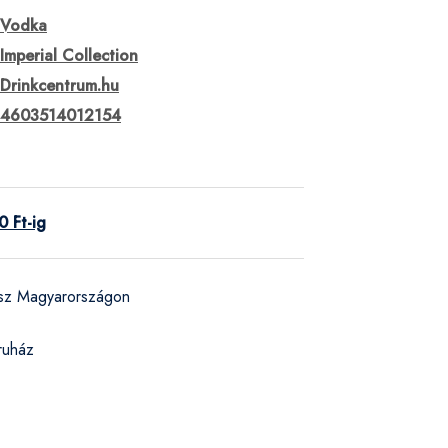
Vodka
Imperial Collection
Drinkcentrum.hu
4603514012154
 Ft-ig
ész Magyarországon
ruház