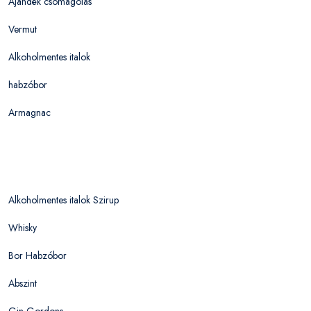
Ajándék csomagolás
Vermut
Alkoholmentes italok
habzóbor
Armagnac
Alkoholmentes italok Szirup
Whisky
Bor Habzóbor
Abszint