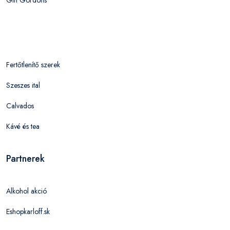
Gin Gordons
Fertőtlenítő szerek
Szeszes ital
Calvados
Kávé és tea
Partnerek
Alkohol akció
Eshopkarloff.sk