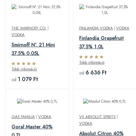
THE SMIRNOFF CO.
|
FINLANDIA VODKA
|
VODKA
VODKA
Finlandia Grapefruit
Smirnoff N°. 21 Mini
37,5% 1,0L
37,5% 0,05L
Több információ
Több információ
6 636 Ft
od
1 079 Ft
od
GAS FAMILIA
|
VODKA
VS ABSOLUT SPIRITS
|
VODKA
Goral Master 40%
Absolut Citron 40%
0,7L