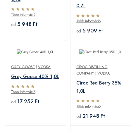
0,7L
Több információ
Több információ
5 948 Ft
od
5 909 Ft
od
GREY GOOSE
|
VODKA
CÎROC DISTILLING
COMPANY
|
VODKA
Grey Goose 40% 1,0L
Cîroc Red Berry 35%
1,0L
Több információ
17 252 Ft
od
Több információ
21 948 Ft
od