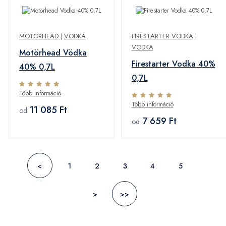
MOTÖRHEAD
|
VODKA
FIRESTARTER VODKA
|
VODKA
Motörhead Vödka
Firestarter Vodka 40%
40% 0,7L
0,7L
Több információ
Több információ
11 085 Ft
od
7 659 Ft
od
<
1
2
3
4
5
>
>>