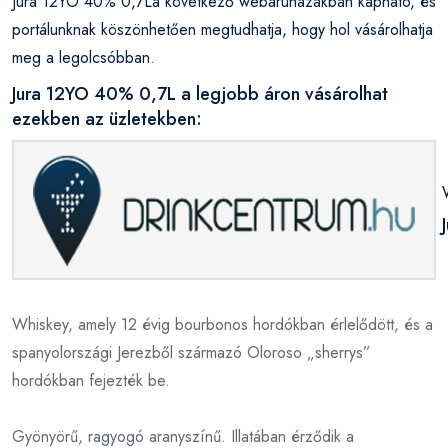
Jura 12YO 40% 0,7La következő webáruházakban kapható, és
portálunknak köszönhetően megtudhatja, hogy hol vásárolhatja
meg a legolcsóbban.
Jura 12YO 40% 0,7L a legjobb áron vásárolhat
ezekben az üzletekben:
Whiskey, amely 12 évig bourbonos hordókban érlelődött, és a
spanyolországi Jerezből származó Oloroso „sherrys”
hordókban fejezték be.
Gyönyörű, ragyogó aranyszínű. Illatában érződik a