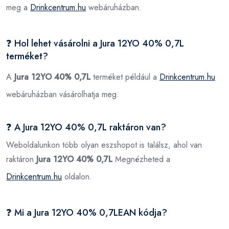
meg a
Drinkcentrum.hu
webáruházban.
❓ Hol lehet vásárolni a Jura 12YO 40% 0,7L
terméket?
A
Jura 12YO 40% 0,7L
terméket például a
Drinkcentrum.hu
webáruházban vásárolhatja meg.
❓ A Jura 12YO 40% 0,7L raktáron van?
Weboldalunkon több olyan eszshopot is találsz, ahol van
raktáron
Jura 12YO 40% 0,7L
Megnézheted a
Drinkcentrum.hu
oldalon.
❓ Mi a Jura 12YO 40% 0,7LEAN kódja?