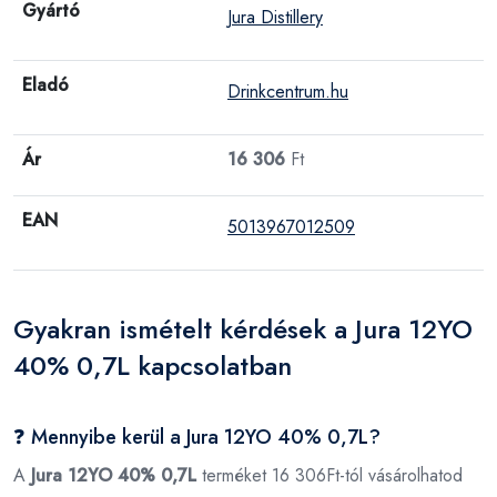
Gyártó
Jura Distillery
Eladó
Drinkcentrum.hu
Ár
16 306
Ft
EAN
5013967012509
Gyakran ismételt kérdések a Jura 12YO
40% 0,7L kapcsolatban
❓ Mennyibe kerül a Jura 12YO 40% 0,7L?
A
Jura 12YO 40% 0,7L
terméket 16 306Ft-tól vásárolhatod