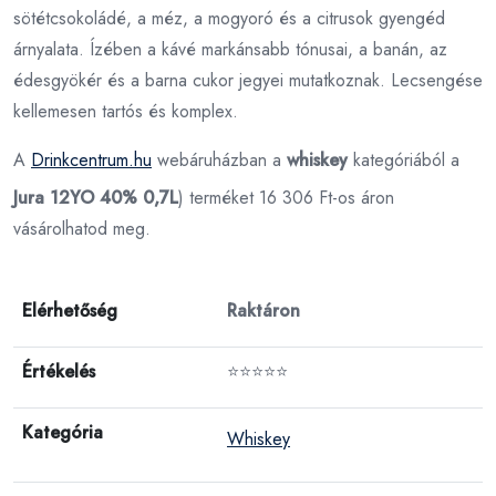
sötétcsokoládé, a méz, a mogyoró és a citrusok gyengéd
árnyalata. Ízében a kávé markánsabb tónusai, a banán, az
édesgyökér és a barna cukor jegyei mutatkoznak. Lecsengése
kellemesen tartós és komplex.
A
Drinkcentrum.hu
webáruházban a
whiskey
kategóriából a
Jura 12YO 40% 0,7L
) terméket 16 306 Ft-os áron
vásárolhatod meg.
Elérhetőség
Raktáron
Értékelés
⭐⭐⭐⭐⭐
Kategória
Whiskey