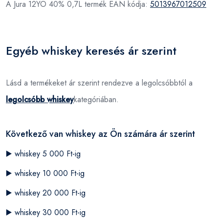
A Jura 12YO 40% 0,7L termék EAN kódja:
5013967012509
Egyéb whiskey keresés ár szerint
Lásd a termékeket ár szerint rendezve a legolcsóbbtól a
legolcsóbb whiskey
kategóriában.
Következő van whiskey az Ön számára ár szerint
▶️
whiskey 5 000 Ft-ig
▶️
whiskey 10 000 Ft-ig
▶️
whiskey 20 000 Ft-ig
▶️
whiskey 30 000 Ft-ig