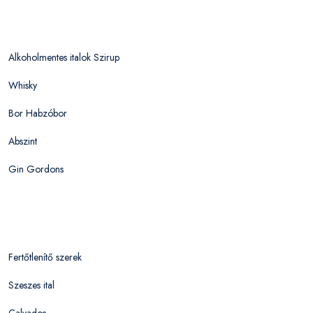
Alkoholmentes italok Szirup
Whisky
Bor Habzóbor
Abszint
Gin Gordons
Fertőtlenítő szerek
Szeszes ital
Calvados