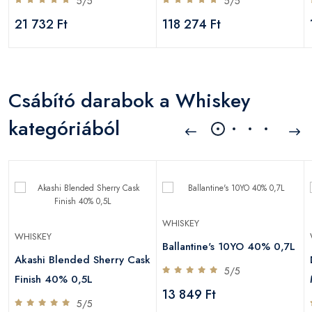
5/5
5/5
21 732 Ft
118 274 Ft
Csábító darabok a Whiskey
kategóriából
WHISKEY
WHISKEY
Ballantine's 10YO 40% 0,7L
Akashi Blended Sherry Cask
5/5
Finish 40% 0,5L
13 849 Ft
5/5