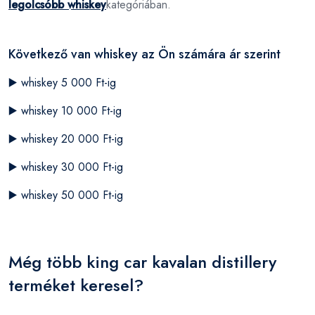
legolcsóbb whiskey
kategóriában.
Következő van whiskey az Ön számára ár szerint
▶️
whiskey 5 000 Ft-ig
▶️
whiskey 10 000 Ft-ig
▶️
whiskey 20 000 Ft-ig
▶️
whiskey 30 000 Ft-ig
▶️
whiskey 50 000 Ft-ig
Még több king car kavalan distillery
terméket keresel?