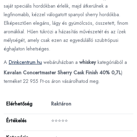
saját speciális hordókban érlelik, majd átkerülnek a
legfinomabb, kézzel válogatott spanyol sherry hordókba.
Elképesztően elegáns, lágy és gyümölcsös, összetett, finom
aromákkal. Hűen tükrözi a házasítás művészetét és az ízek
mélységét, amely csak ezen az egyedülálló szubtrópusi
éghajlaton lehetséges.
A
Drinkcentrum.hu
webáruházban a
whiskey
kategóriából a
Kavalan Concertmaster Sherry Cask Finish 40% 0,7L
)
terméket 22 955 Ft-os áron vásárolhatod meg.
Elérhetőség
Raktáron
Értékelés
⭐⭐⭐⭐⭐