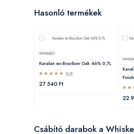
Hasonló termékek
WHISKEY
WHISK
Kavalan ex-Bourbon Oak 46% 0,7L
Kaval
5/5
Finis
27 540 Ft
22 9
Csábító darabok a Whiske