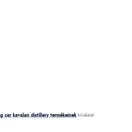
g car kavalan distillery termékeinek
kínálatát.