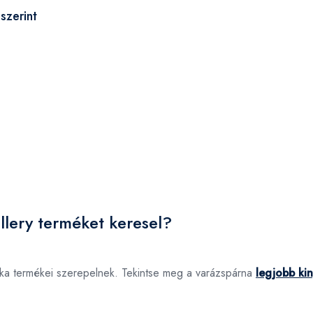
szerint
llery terméket keresel?
árka termékei szerepelnek. Tekintse meg a varázspárna
legjobb kin