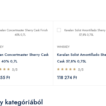
EY
WHISKEY
an Concertmaster Sherry Cask
Kavalan Solist Amontillado Sh
h 40% 0,7L
Cask 57,8% 0,75L
5/5
5/5
55 Ft
118 274 Ft
y kategóriából