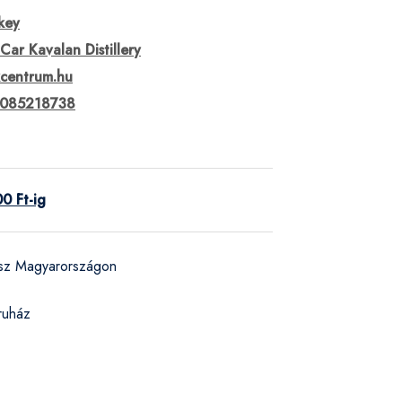
key
Car Kavalan Distillery
kcentrum.hu
085218738
0 Ft-ig
ész Magyarországon
ruház