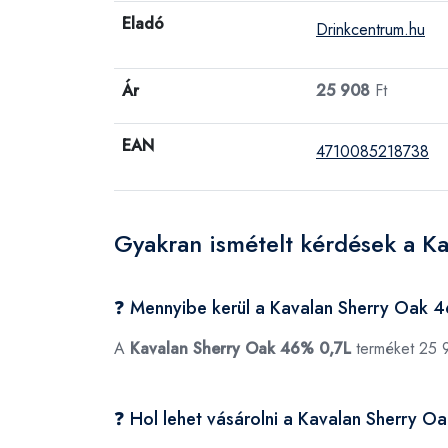
Eladó
Drinkcentrum.hu
Ár
25 908
Ft
EAN
4710085218738
Gyakran ismételt kérdések a K
❓ Mennyibe kerül a Kavalan Sherry Oak 
A
Kavalan Sherry Oak 46% 0,7L
terméket 25 9
❓ Hol lehet vásárolni a Kavalan Sherry 