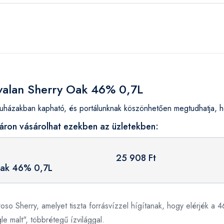
avalan Sherry Oak 46% 0,7L
házakban kapható, és portálunknak köszönhetően megtudhatja, ho
áron vásárolhat ezekben az üzletekben:
25 908 Ft
Oak 46% 0,7L
oso Sherry, amelyet tiszta forrásvízzel hígítanak, hogy elérjék a 4
e malt", többrétegű ízvilággal.