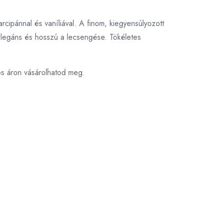
rcipánnal és vaníliával. A finom, kiegyensúlyozott
elegáns és hosszú a lecsengése. Tökéletes
os áron vásárolhatod meg.