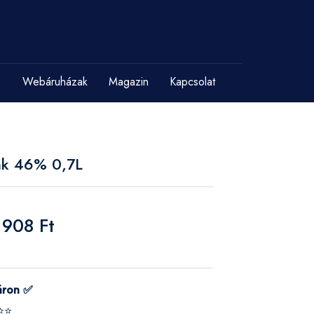
Webáruházak
Magazin
Kapcsolat
ak 46% 0,7L
 908 Ft
áron ✅
⭐⭐