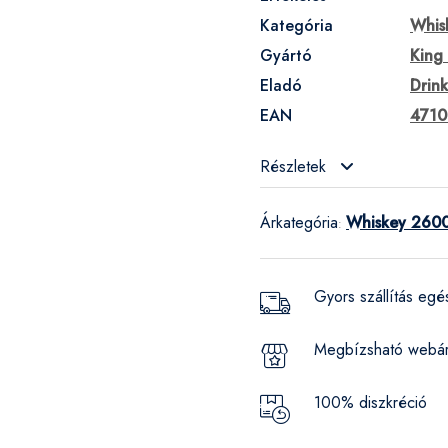
Kategória
Whis
Gyártó
King 
Eladó
Drin
EAN
4710
Részletek
Árkategória
Whiskey 2600
:
Gyors szállítás eg
Megbízsható webá
100% diszkréció