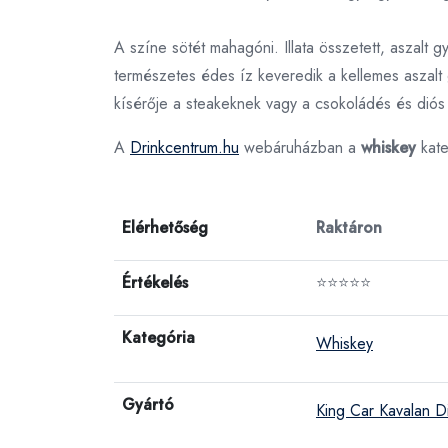
A színe sötét mahagóni. Illata összetett, aszalt 
természetes édes íz keveredik a kellemes aszal
kísérője a steakeknek vagy a csokoládés és diós
A
Drinkcentrum.hu
webáruházban a
whiskey
kate
Elérhetőség
Raktáron
Értékelés
⭐⭐⭐⭐⭐
Kategória
Whiskey
Gyártó
King Car Kavalan Dis