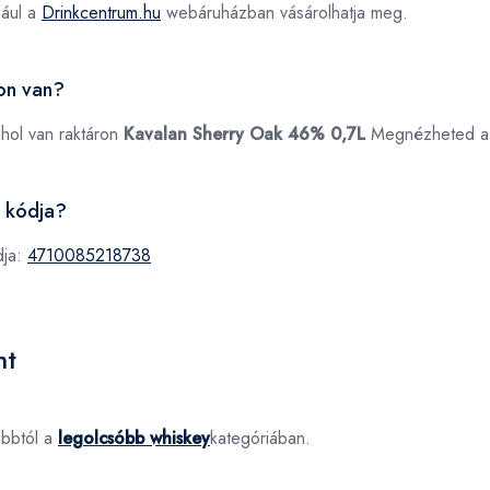
dául a
Drinkcentrum.hu
webáruházban vásárolhatja meg.
on van?
ahol van raktáron
Kavalan Sherry Oak 46% 0,7L
Megnézheted 
 kódja?
dja:
4710085218738
nt
óbbtól a
legolcsóbb whiskey
kategóriában.