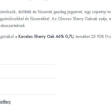
gyümölcsök, diófélék és fűszerek gazdag jegyeivel, egy csipetnyi ma
t gyümölcsökkel és fűszerekkel. Az Oloroso Sherry Oaknak szép, 
 desszerteknek.
góriából a
Kavalan Sherry Oak 46% 0,7L
) terméket 25 908 Ft-
tillery