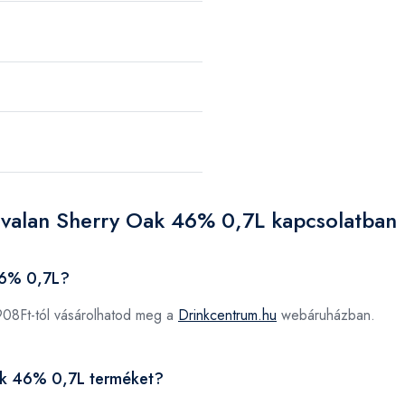
avalan Sherry Oak 46% 0,7L kapcsolatban
46% 0,7L?
08Ft-tól vásárolhatod meg a
Drinkcentrum.hu
webáruházban.
Oak 46% 0,7L terméket?