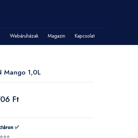
Webáruházak
Magazin
Kapcsolat
N Mango 1,0L
706 Ft
ktáron ✅
⭐⭐⭐