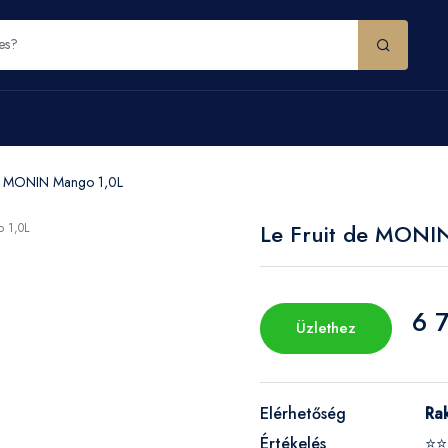
de MONIN Mango 1,0L
Le Fruit de MONI
6 
Üzlethez
Elérhetőség
Ra
Értékelés
⭐⭐