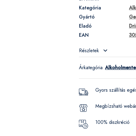
Kategória
Alk
Gyártó
Ge
Eladó
Dr
EAN
30
Részletek
Árkategória
Alkoholmentes
:
Gyors szállítás eg
Megbízsható webá
100% diszkréció