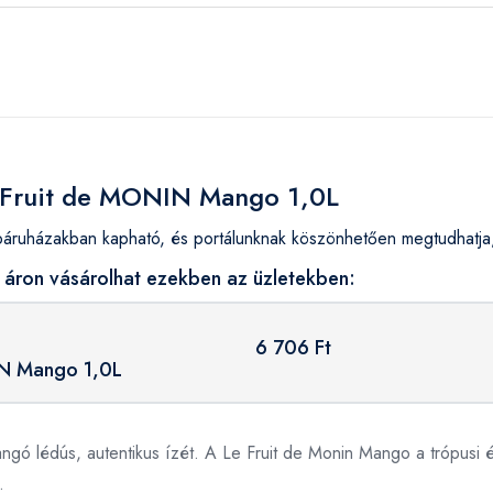
e Fruit de MONIN Mango 1,0L
uházakban kapható, és portálunknak köszönhetően megtudhatja, 
áron vásárolhat ezekben az üzletekben:
6 706 Ft
IN Mango 1,0L
angó lédús, autentikus ízét. A Le Fruit de Monin Mango a trópusi é
.