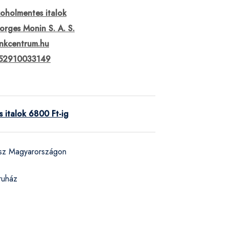
oholmentes italok
orges Monin S. A. S.
inkcentrum.hu
52910033149
 italok 6800 Ft-ig
ész Magyarországon
ruház