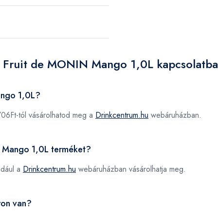
Le Fruit de MONIN Mango 1,0L kapcsolatb
ango 1,0L?
06Ft-tól vásárolhatod meg a
Drinkcentrum.hu
webáruházban.
IN Mango 1,0L terméket?
ldául a
Drinkcentrum.hu
webáruházban vásárolhatja meg.
ron van?