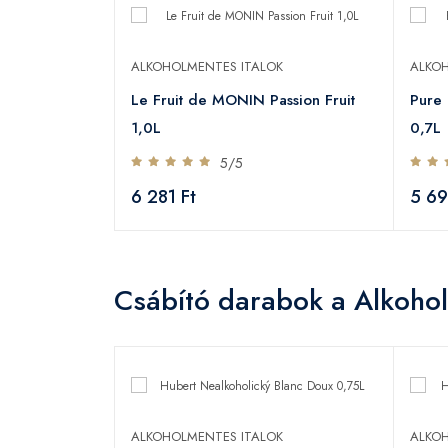
ALKOHOLMENTES ITALOK
ALKOH
Le Fruit de MONIN Passion Fruit
Pure
1,0L
0,7L
5/5
6 281 Ft
5 69
Csábító darabok a Alkohol
K
ALKOHOLMENTES ITALOK
ALKOH