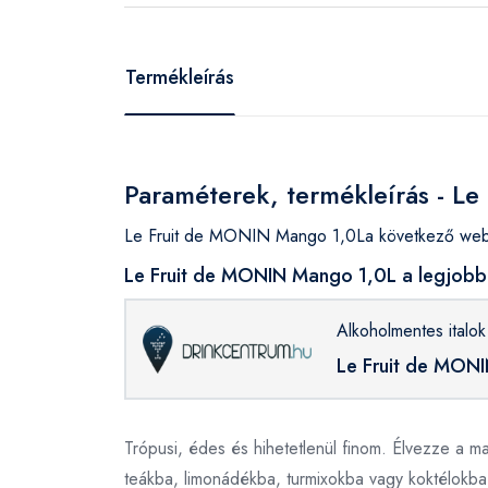
Termékleírás
Paraméterek, termékleírás - L
Le Fruit de MONIN Mango 1,0La következő webár
Le Fruit de MONIN Mango 1,0L a legjobb 
Alkoholmentes italok
Le Fruit de MON
Trópusi, édes és hihetetlenül finom. Élvezze a m
teákba, limonádékba, turmixokba vagy koktélokba