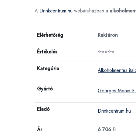
A
Drinkcentrum.hu
webáruházban a
alkoholment
Elérhetőség
Raktáron
Értékelés
⭐⭐⭐⭐⭐
Kategória
Alkoholmentes ital
Gyártó
Georges Monin S.
Eladó
Drinkcentrum.hu
Ár
6 706
Ft