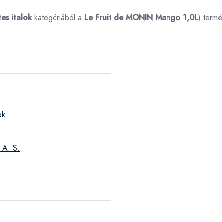
es italok
kategóriából a
Le Fruit de MONIN Mango 1,0L
) term
ok
 A. S.