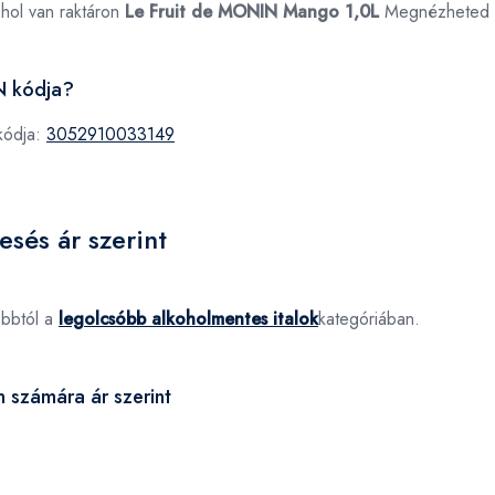
ahol van raktáron
Le Fruit de MONIN Mango 1,0L
Megnézheted
N kódja?
kódja:
3052910033149
esés ár szerint
óbbtól a
legolcsóbb alkoholmentes italok
kategóriában.
 számára ár szerint