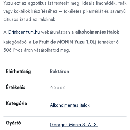
Yuzu ezt az egzotikus ízt testesíti meg. Ideális limonádék, teák
vagy koktélok készítéséhez – tökéletes pikantériát és savanyú
citrusos ízt ad az italoknak.
A
Drinkcentrum.hu
webáruházban a
alkoholmentes italok
kategóriából a
Le Fruit de MONIN Yuzu 1,0L
) terméket 6
506 Ft-os áron vásárolhatod meg.
Elérhetőség
Raktáron
Értékelés
⭐⭐⭐⭐⭐
Kategória
Alkoholmentes italok
Gyártó
Georges Monin S. A. S.