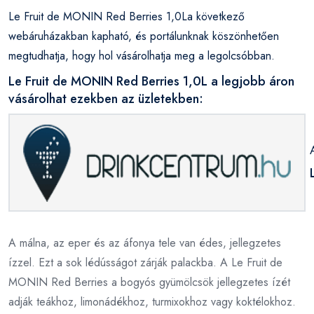
Le Fruit de MONIN Red Berries 1,0La következő
webáruházakban kapható, és portálunknak köszönhetően
megtudhatja, hogy hol vásárolhatja meg a legolcsóbban.
Le Fruit de MONIN Red Berries 1,0L a legjobb áron
vásárolhat ezekben az üzletekben:
A málna, az eper és az áfonya tele van édes, jellegzetes
ízzel. Ezt a sok lédússágot zárják palackba. A Le Fruit de
MONIN Red Berries a bogyós gyümölcsök jellegzetes ízét
adják teákhoz, limonádékhoz, turmixokhoz vagy koktélokhoz.