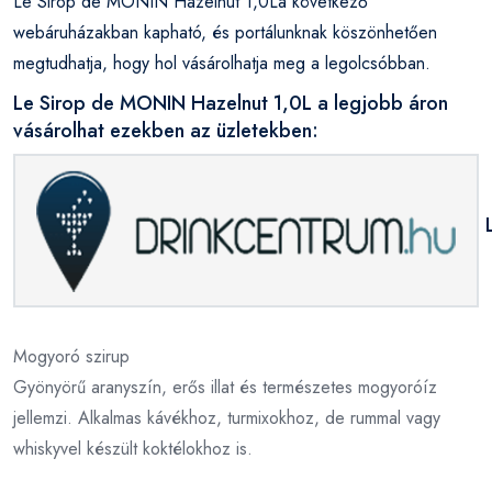
Le Sirop de MONIN Hazelnut 1,0La következő
webáruházakban kapható, és portálunknak köszönhetően
megtudhatja, hogy hol vásárolhatja meg a legolcsóbban.
Le Sirop de MONIN Hazelnut 1,0L a legjobb áron
vásárolhat ezekben az üzletekben:
Mogyoró szirup
Gyönyörű aranyszín, erős illat és természetes mogyoróíz
jellemzi. Alkalmas kávékhoz, turmixokhoz, de rummal vagy
whiskyvel készült koktélokhoz is.