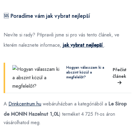
🆘 Poradíme vám jak vybrat nejlepší
Nevíte si rady? Připravili jsme si pro vás tento článek, ve
kterém naleznete informace,
jak vybrat nejlepší
.
Hogyan válasszam ki a
Přečíst
abszint közül a
článek
megfelelőt?
A
Drinkcentrum.hu
webáruházban a
kategóriából a
Le Sirop
de MONIN Hazelnut 1,0L
) terméket 4 725 Ft-os áron
vásárolhatod meg.