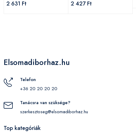
2 631 Ft
2 427 Ft
Elsomadiborhaz.hu
Telefon
+36 20 20 20 20
Tanácsra van szüksége?
szerkesztoseg@elsomadiborhaz.hu
Top kategóriák