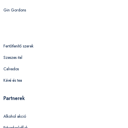
Gin Gordons
Fertőtlenítő szerek
Szeszes ital
Calvados
Kávé és tea
Partnerek
Alkohol akció
Eshopkarloff.sk