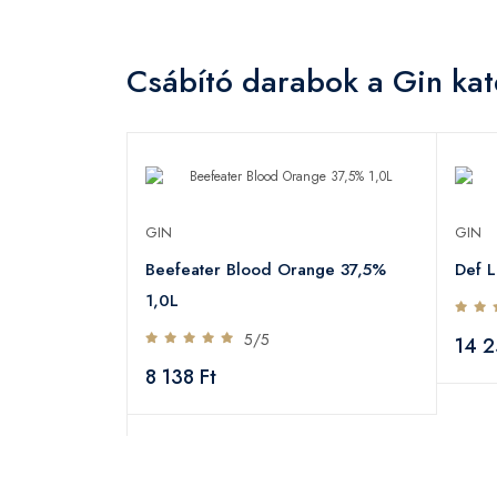
Csábító darabok a Gin kat
GIN
GIN
Beefeater Blood Orange 37,5%
Def 
jándékdoboz
1,0L
5/5
14 2
8 138 Ft