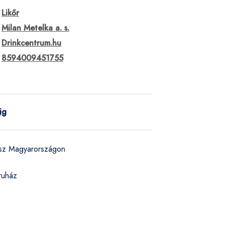
Likőr
Milan Metelka a. s.
Drinkcentrum.hu
8594009451755
ig
ész Magyarországon
ruház