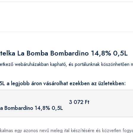
Metelka La Bomba Bombardino 14,8% 0,5L
kező webáruházakban kapható, és portálunknak köszönhetően meg
 a legjobb áron vásárolhat ezekben az üzletekben:
3 072 Ft
a Bombardino 14,8% 0,5L
lkalmas egy azonos nevű meleg ital készítésére és közvetlen fogyas