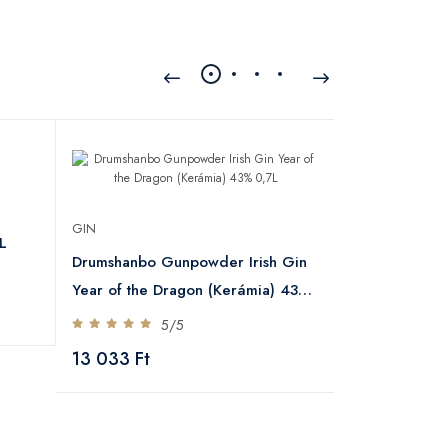
GIN
GIN
L
Generous 44
Drumshanbo Gunpowder Irish Gin
5
Year of the Dragon (Kerámia) 43%
13 237 Ft
0,7L
5/5
13 033 Ft