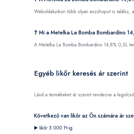
Weboldalunkon több olyan eszshopot is találsz, 
❓ Mi a Metelka La Bomba Bombardino 1
A Metelka La Bomba Bombardino 14,8% 0,5L t
Egyéb likőr keresés ár szerint
Lásd a termékeket ár szerint rendezve a legolcs
Következő van likőr az Ön számára ár szer
▶️
likőr 5 000 Ft-ig