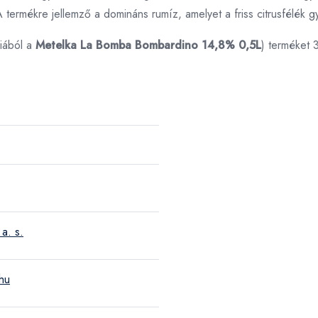
 A termékre jellemző a domináns rumíz, amelyet a friss citrusfélék
iából a
Metelka La Bomba Bombardino 14,8% 0,5L
) terméket 
a. s.
hu