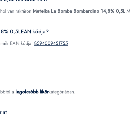
ahol van raktáron
Metelka La Bomba Bombardino 14,8% 0,5L
M
4,8% 0,5LEAN kódja?
ermék EAN kódja:
8594009451755
óbbtól a
legolcsóbb likőr
kategóriában.
int